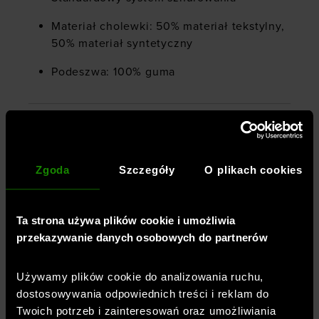
Materiał cholewki: 50% materiał tekstylny,
50% materiał syntetyczny
Podeszwa: 100% guma
Płeć
:
kobieta
Przeznaczenie
:
bieganie
Zgoda
Szczegóły
O plikach cookies
Kolor
:
Beżowy
Marka
:
Under Armour
Materiał dominujący
:
materiał syntetyczny
Ta strona używa plików cookie i umożliwia
Rodzaj zapięcia
:
sznurowane
przekazywanie danych osobowych do partnerów
Styl obuwia
:
sportowe
Rodzaj obcasa
:
płaski
Używamy plików cookie do analizowania ruchu,
dostosowywania odpowiednich treści i reklam do
Właściwości obuwia
:
Twoich potrzeb i zainteresowań oraz umożliwiania
przewiewna cholewka
,
miękka wkładka
,