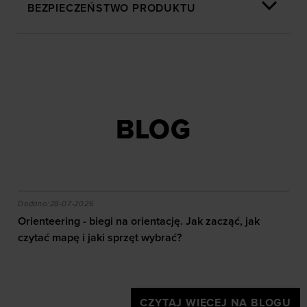
BEZPIECZEŃSTWO PRODUKTU
BLOG
akie efekty daje trening?
Orienteering - biegi na orientację. Jak zacząć, jak czy
Dodano:
28-07-2026
Orienteering - biegi na orientację. Jak zacząć, jak
czytać mapę i jaki sprzęt wybrać?
CZYTAJ WIĘCEJ NA BLOGU