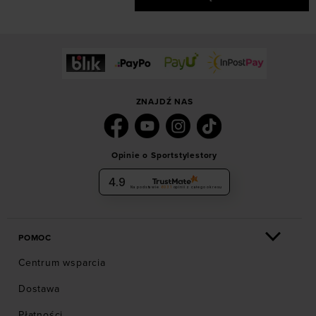
ZNAJDŹ NAS
Opinie o Sportstylestory
4.9
Na podstawie
6031
opinii
z całego okresu
POMOC
Centrum wsparcia
Dostawa
Płatności