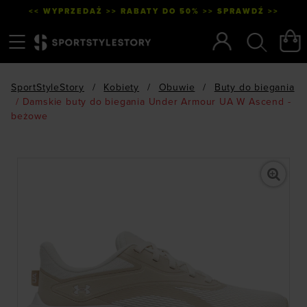
<< WYPRZEDAŻ >> RABATY DO 50% >> SPRAWDŹ >>
Menu
Szukaj
SportStyleStory
/
Kobiety
/
Obuwie
/
Buty do biegania
/
Damskie buty do biegania Under Armour UA W Ascend -
beżowe