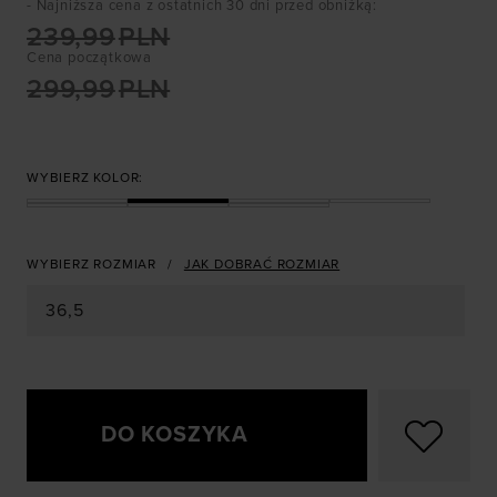
- Najniższa cena z ostatnich 30 dni przed obniżką
:
239,99
PLN
Cena początkowa
299,99
PLN
WYBIERZ KOLOR:
WYBIERZ ROZMIAR
JAK DOBRAĆ ROZMIAR
36,5
DO KOSZYKA