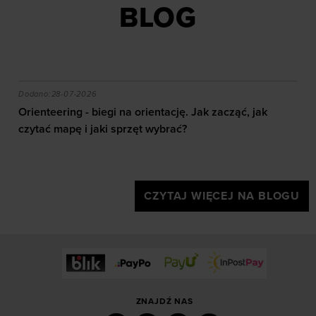
BLOG
akie efekty daje trening?
Orienteering - biegi na orientację. Jak zacząć, jak czy
Dodano:
28-07-2026
Orienteering - biegi na orientację. Jak zacząć, jak
czytać mapę i jaki sprzęt wybrać?
CZYTAJ WIĘCEJ NA BLOGU
ZNAJDŹ NAS