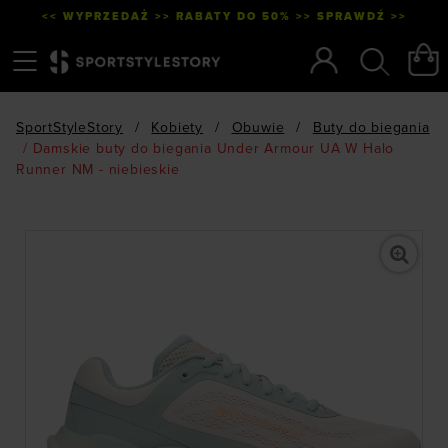
<< WYPRZEDAŻ >> RABATY DO 50% >> SPRAWDŹ >>
Menu
Szukaj
SportStyleStory
/
Kobiety
/
Obuwie
/
Buty do biegania
/
Damskie buty do biegania Under Armour UA W Halo
Runner NM - niebieskie