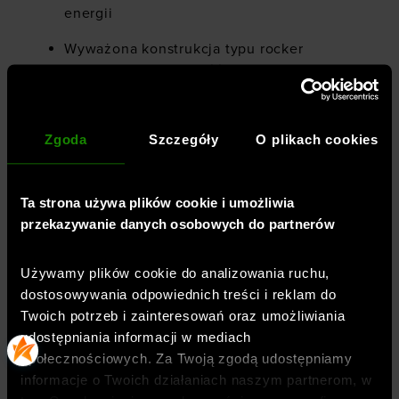
energii
Wyważona konstrukcja typu rocker
poprawiająca płynność ruchu
Podeszwa środkowa wspierająca stabilność
w obszarze łuku stopy
Zgoda
Szczegóły
O plikach cookies
Wytrzymała gumowa podeszwa
zewnętrzna o dobrej przyczepności
Ta strona używa plików cookie i umożliwia
Przeznaczenie do codziennych biegów na
przekazywanie danych osobowych do partnerów
utwardzonych nawierzchniach
Używamy plików cookie do analizowania ruchu,
Materiał cholewki: 64% materiał tekstylny,
dostosowywania odpowiednich treści i reklam do
36% materiał syntetyczny
Twoich potrzeb i zainteresowań oraz umożliwiania
Podeszwa: 100% guma
udostępniania informacji w mediach
społecznościowych. Za Twoją zgodą udostępniamy
informacje o Twoich działaniach naszym partnerom, w