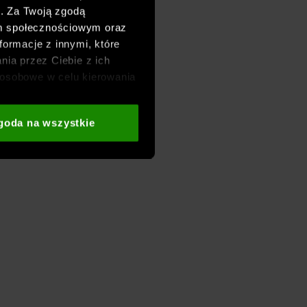
h. Za Twoją zgodą
om społecznościowym oraz
formacje z innymi, które
nia przez Ciebie z ich
osobowe w celu kierowania
adzania badań
aszych partnerów (np. sieci
goda na wszystkie
i
oraz sekcji „Szczegóły”