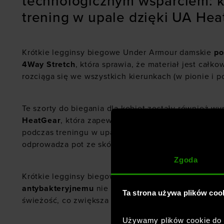
technologicznym wsparciem: 
trening w upale dzięki UA He
Krótkie legginsy biegowe Under Armour damskie
po
4Way Stretch
, która sprawia, że materiał jest całko
rozciąga się we wszystkich kierunkach (w pionie i p
Te szorty do biegania dla kobiet zostały również 
HeatGear
, która zapewnia uczucie chłodu, suchości
podczas treningu w upale. Posiada system transportu
odprowadza pot ze skóry, przyspieszając jego odpa
Zgoda
Krótkie legginsy biegowe Under Armour damskie dz
antybakteryjnemu
nie pochłaniają przykrych zapac
Ta strona używa plików coo
świeżość, co zwiększa komfort podczas treningu.
Używamy plików cookie do a