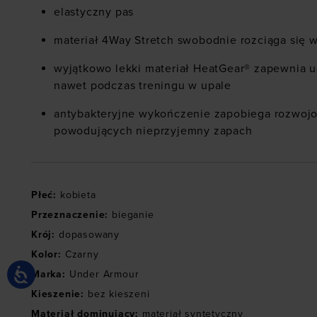
elastyczny pas
materiał 4Way Stretch swobodnie rozciąga się 
wyjątkowo lekki materiał HeatGear® zapewnia u
nawet podczas treningu w upale
antybakteryjne wykończenie zapobiega rozwojo
powodujących nieprzyjemny zapach
Płeć
:
kobieta
Przeznaczenie
:
bieganie
Krój
:
dopasowany
Kolor
:
Czarny
Marka
:
Under Armour
Kieszenie
:
bez kieszeni
Materiał dominujący
:
materiał syntetyczny