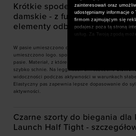
Krótkie spodenki biegowe Un
zainteresowań oraz umożliw
udostępniamy informacje o
damskie - z funkcjonalnymi ro
firmom zajmującym się rekla
elementy odblaskowe, regulac
podajesz poza tą stroną int
usług. Za Twoją zgodą moż
dopasowanych reklam intern
W pasie umieszczono dwie wpuszczane kieszenie.
analitycznych, dopasowywan
umieszczono logo. spodenki posiadają sznurek do w
społecznościowych). Szcze
pasie. Materiał, z którego uszyto spodenki, doskon
szybko schnie. Na legginsach umieszczono
element
widoczności podczas aktywności w warunkach słabe
Elastyczny pas zapewnia lepsze dopasowanie do sy
aktywności.
Czarne szorty do biegania dla
Launch Half Tight - szczegóło