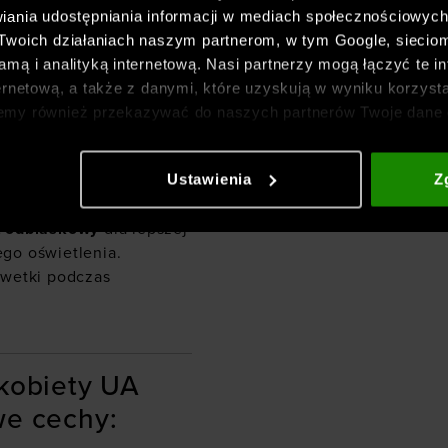
der Armour
iania udostępniania informacji w mediach społecznościowyc
 Twoich działaniach naszym partnerom, w tym Google, sieci
związaniami:
mą i analityką internetową. Nasi partnerzy mogą łączyć te in
ja w pasie
ernetową, a także z danymi, które uzyskują w wyniku korzysta
emy również przekazywać do naszych partnerów Twoje dane 
etowych i usprawniania sposobu ich wyświetlania, przeprow
 Na nogawce
ia treści oraz udoskonalania rozwiązań oferowanych przez n
Ustawienia
Z
ewnętrznej regulacji w
gółowe informacje znajdziesz w naszej
Polityce prywatnośc
ale odprowadza pot i
 odblaskowy
dla lepszej
go oświetlenia.
lwetki podczas
 kobiety UA
we cechy: