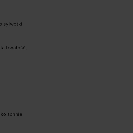
o sylwetki
ia trwałość,
bko schnie