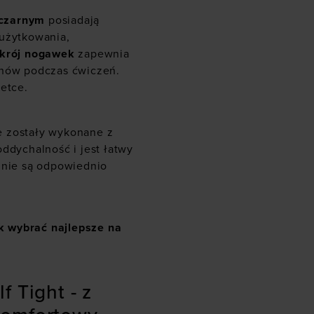
czarnym
posiadają
 użytkowania,
 krój nogawek
zapewnia
chów podczas ćwiczeń.
wetce.
e zostały wykonane z
ddychalność i jest łatwy
dnie są odpowiednio
k wybrać najlepsze na
 Tight - z