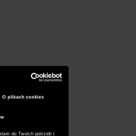
O plikach cookies
ów
klam do Twoich potrzeb i