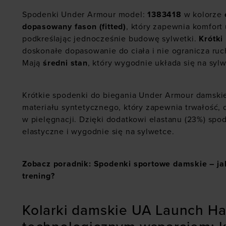
Spodenki Under Armour model:
1383418
w kolorze
dopasowany fason (fitted)
, który zapewnia komfort
podkreślając jednocześnie budowę sylwetki.
Krótki
doskonałe dopasowanie do ciała i nie ogranicza ru
Mają
średni stan
, który wygodnie układa się na syl
Krótkie spodenki do biegania Under Armour damski
materiału syntetycznego, który zapewnia trwałość, o
w pielęgnacji. Dzięki dodatkowi elastanu (23%) spo
elastyczne i wygodnie się na sylwetce.
Zobacz poradnik: Spodenki sportowe damskie – ja
trening?
Kolarki damskie UA Launch Half