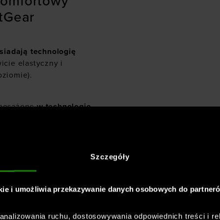
komfortowy
atGear
siadają technologię
wicie elastyczny i
oziomie).
wyposażone
w technologię
 i lekkości nawet
 wilgoci, który
rowanie.
Szczegóły
ięki
wykończeniu
hów i zapewniają
kie i umożliwia przekazywanie danych osobowych do partner
nalizowania ruchu, dostosowywania odpowiednich treści i re