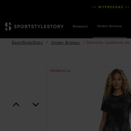
<< WYPRZEDAŻ >>
Under Armour
Nowości
SportStyleStory
/
Under Armour
/
Damskie spodenki do 
PROMOCJA
<
>