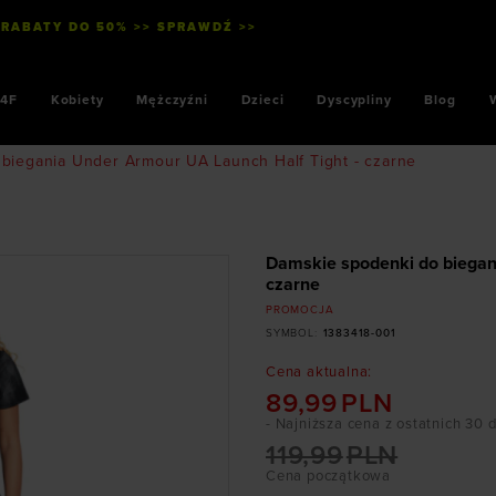
 RABATY DO 50% >> SPRAWDŹ >>
4F
Kobiety
Mężczyźni
Dzieci
Dyscypliny
Blog
biegania Under Armour UA Launch Half Tight - czarne
Damskie spodenki do biegan
czarne
PROMOCJA
SYMBOL
:
1383418-001
Cena aktualna
:
89,99
PLN
- Najniższa cena z ostatnich 30 
119,99
PLN
Cena początkowa