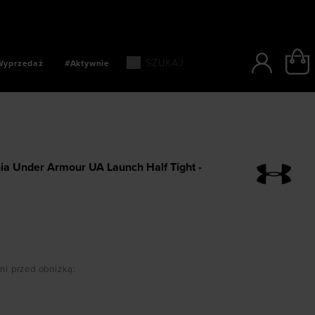
SZYBKIE PŁATNOŚCI: BLIK, PAYPO, PAYU
Wyprzedaż
#Aktywnie
ia Under Armour UA Launch Half Tight -
dni przed obniżką
: