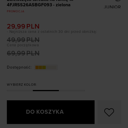
4F
4FJRSS26ASBGF093 - zielona
JUNIOR
PROMOCJA
29,99
PLN
- Najniższa cena z ostatnich 30 dni przed obniżką
:
49,99
PLN
Cena początkowa
69,99
PLN
Dostępność
:
WYBIERZ KOLOR:
DO KOSZYKA