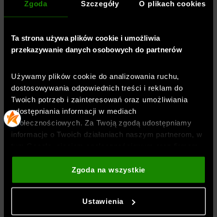
Kolor
:
Khaki
Zgoda
Szczegóły
O plikach cookies
Marka
:
4F JUNIOR
Materiał dominujący
:
materiał syntetyczny
Ta strona używa plików cookie i umożliwia
Rodzaj zapięcia
:
zamek błyskawiczny
przekazywanie danych osobowych do partnerów
Materiał główny
:
55% poliester, 45% poliamid
Symbol
:
4FJRSS26ASBGF093-43S-one size
Używamy plików cookie do analizowania ruchu,
Kod kreskowy
:
5907192383629
dostosowywania odpowiednich treści i reklam do
Twoich potrzeb i zainteresowań oraz umożliwiania
udostępniania informacji w mediach
OPINIE
społecznościowych. Za Twoją zgodą udostępniamy
informacje o Twoich działaniach naszym partnerom, w
tym Google, sieciom społecznościowym oraz firmom
DOSTAWA
zajmującym się reklamą i analityką internetową. Nasi
partnerzy mogą łączyć te informacje z innymi, które
Zgoda na wszystkie
podajesz poza tą stroną internetową, a także z
ZWROTY I REKLAMACJE
danymi, które uzyskują w wyniku korzystania przez
Ustawienia
Ciebie z ich usług. Za Twoją zgodą możemy również
przekazywać do naszych partnerów Twoje dane