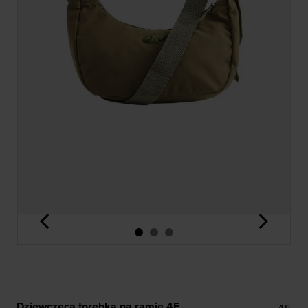
<
>
Dziewczęca torebka na ramię 4F