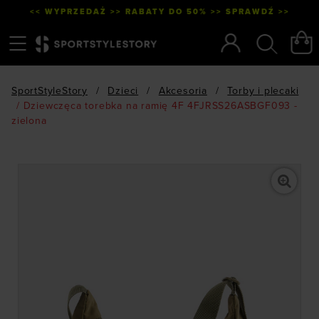
<< WYPRZEDAŻ >> RABATY DO 50% >> SPRAWDŹ >>
Menu
Szukaj
SportStyleStory
/
Dzieci
/
Akcesoria
/
Torby i plecaki
/
Dziewczęca torebka na ramię 4F 4FJRSS26ASBGF093 -
zielona