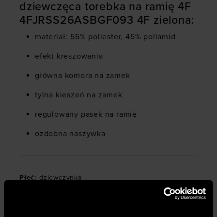
dziewczęca torebka na ramię 4F
4FJRSS26ASBGF093 4F zielona:
materiał: 55% poliester, 45% poliamid
efekt kreszowania
główna komora na zamek
tylna kieszeń na zamek
regulowany pasek na ramię
ozdobna naszywka
Płeć
:
dziewczynka
Rozmiar
:
One-size
Przeznaczenie
:
sportstyle