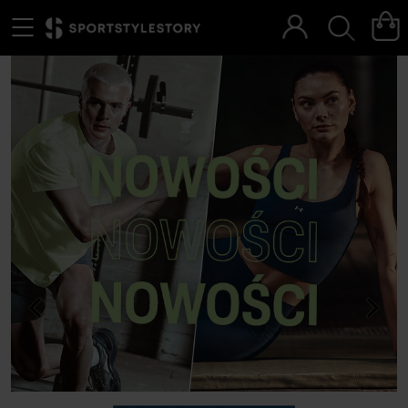
Menu
Szukaj
<
>