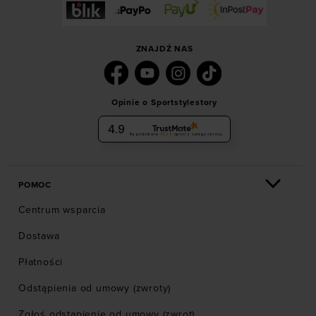
ZNAJDŹ NAS
Opinie o Sportstylestory
4.9
Na podstawie
6036
opinii
z całego okresu
POMOC
Centrum wsparcia
Dostawa
Płatności
Odstąpienia od umowy (zwroty)
Zgłoś odstąpienie od umowy (zwrot)