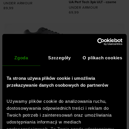
UA Perf Tech 3pk ULT - czarne
UNDER ARMOUR
UNDER ARMOUR
89,99
69,99
Dodaj produkt w
Dodaj produkt w
rozmiarze
rozmiarze
ONE SIZE
36,5-42
42-47,5
Zgoda
Szczegóły
O plikach cookies
Ta strona używa plików cookie i umożliwia
Profesjonalna odzież, buty,
przekazywanie danych osobowych do partnerów
akcesoria -
Sklep sportowy
SportStyleStory
Używamy plików cookie do analizowania ruchu,
dostosowywania odpowiednich treści i reklam do
Twoich potrzeb i zainteresowań oraz umożliwiania
Jesteśmy częścią spółki
OTCF
– właściciela
udostępniania informacji w mediach
marki
4F
oraz
oficjalnym, wyłącznym i
społecznościowych. Za Twoją zgodą udostępniamy