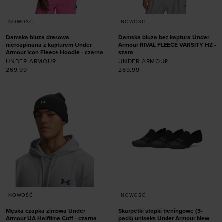
NOWOŚĆ
NOWOŚĆ
Damska bluza dresowa
Damska bluza bez kaptura Under
nierozpinana z kapturem Under
Armour RIVAL FLEECE VARSITY HZ -
Armour Icon Fleece Hoodie - czarna
szara
UNDER ARMOUR
UNDER ARMOUR
269,99
269,99
Dodaj produkt w
Dodaj produkt w
rozmiarze
rozmiarze
XS
S
M
L
XL
XS
S
M
L
XL
NOWOŚĆ
NOWOŚĆ
Męska czapka zimowa Under
Skarpetki stopki treningowe (3-
Armour UA Halftime Cuff - czarna
pack) uniseks Under Armour New