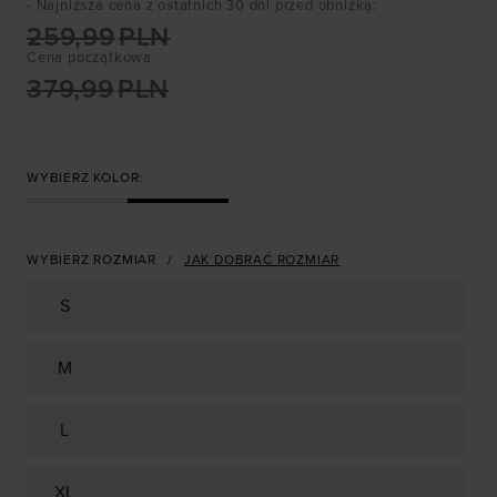
- Najniższa cena z ostatnich 30 dni przed obniżką
:
259,99
PLN
Cena początkowa
379,99
PLN
WYBIERZ KOLOR:
WYBIERZ ROZMIAR
JAK DOBRAĆ ROZMIAR
S
M
L
XL