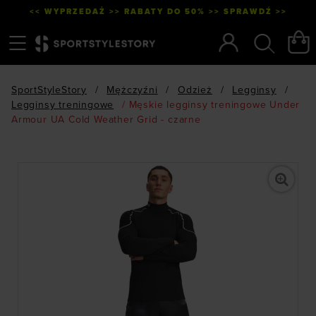
<< WYPRZEDAŻ >> RABATY DO 50% >> SPRAWDŹ >>
Menu
Szukaj
SportStyleStory
/
Mężczyźni
/
Odzież
/
Legginsy
/
Legginsy treningowe
/
Męskie legginsy treningowe Under
Armour UA Cold Weather Grid - czarne