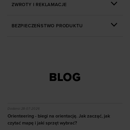
„Szczegóły”
ZWROTY I REKLAMACJE
BEZPIECZEŃSTWO PRODUKTU
BLOG
akie efekty daje trening?
Orienteering - biegi na orientację. Jak zacząć, jak czy
Dodano:
28-07-2026
Orienteering - biegi na orientację. Jak zacząć, jak
czytać mapę i jaki sprzęt wybrać?