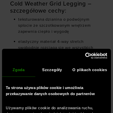
Cold Weather Grid Legging –
szczegółowe cechy:
teksturowana dzianina o podwójnym
splocie ze szczotkowanym wnętrzem
zapewnia ciepło i wygodę
elastyczny materiał 4-way stretch
swobodnie rozciąga się we wszystkich
kierunkach
technologia zapobiegająca
nieprzyjemnemu zapachowi
Zgoda
Szczegóły
O plikach cookies
szeroki, elastyczny pas z logo
Ta strona używa plików cookie i umożliwia
wewnętrzna długość nogawki: 73 cm
przekazywanie danych osobowych do partnerów
haftowane logo
Używamy plików cookie do analizowania ruchu,
94% poliester, 6% elastan