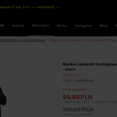
 RABATY DO 50% >> SPRAWDŹ >>
Mężczyźni
4F
Kobiety
Dzieci
Dyscypliny
Blog
Spodenki szybkoschnące
/
Męskie spodenki treningowe Under 
Męskie spodenki treningowe
- szare
PROMOCJA
SYMBOL
:
1373718-029
Cena aktualna
:
99,99
PLN
- Najniższa cena z ostatnich 30 
119,99
PLN
Cena początkowa