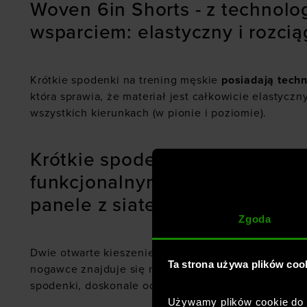
Woven 6in Shorts - z technol
wsparciem: elastyczny i rozcią
Krótkie spodenki na trening męskie
posiadają tech
która sprawia, że materiał jest całkowicie elastyczny
wszystkich kierunkach (w pionie i poziomie).
Krótkie spodenki sportowe męs
funkcjonalnymi rozwiązaniami
panele z siateczki, elastyczny
Zgoda
Dwie otwarte kieszenie zostały umieszczone po bo
Ta strona używa plików coo
nogawce znajduje się małe logo producenta. Materia
spodenki, doskonale odprowadza pot i szybko schni
Używamy plików cookie do a