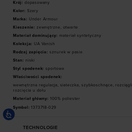
Krój
:
dopasowany
Kolor
:
Szary
Marka
:
Under Armour
Kieszenie
:
zewnętrzne
,
otwarte
Materiał dominujący
:
materiał syntetyczny
Kolekcja
:
UA Vanish
Rodzaj zapięcia
:
sznurek w pasie
Stan
:
niski
Styl spodenek
:
sportowe
Właściwości spodenek
:
wewnętrzna regulacja
,
siateczka
,
szybkoschnące
,
rozciągl
rozcięcia u dołu
Materiał główny
:
100% poliester
Symbol
:
1373718-029
TECHNOLOGIE