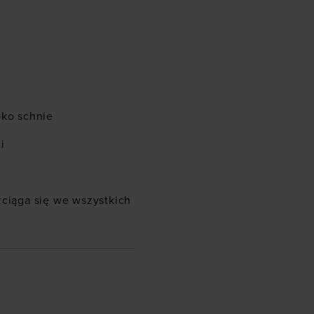
bko schnie
i
zciąga się we wszystkich