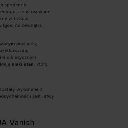
ych spodenek
eningu, a zastosowane
zny w trakcie
ilgoci na zewnątrz.
szarym
posiadają
 użytkowania,
nki o klasycznym
 Mają
niski stan
, który
zostały wykonane z
ddychalność i jest łatwy
UA Vanish