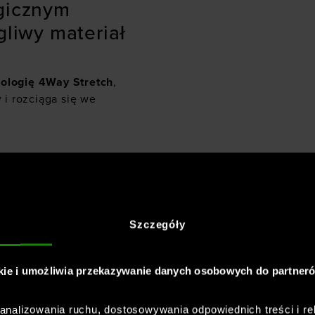
ogicznym
gliwy materiał
nologię 4Way Stretch
,
 i rozciąga się we
kie - z
: przewiewne
 pas
Szczegóły
kach spodenek. Na
kie i umożliwia przekazywanie danych osobowych do partner
ł, z którego uszyto
e.
nalizowania ruchu, dostosowywania odpowiednich treści i re