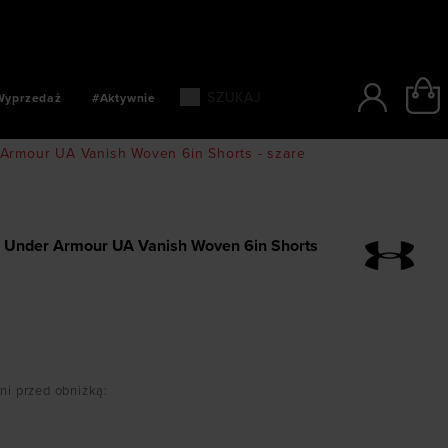
SZYBKIE PŁATNOŚCI: BLIK, PAYPO, PAYU
Wyprzedaż
#Aktywnie
Armour UA Vanish Woven 6in Shorts - szare
 Under Armour UA Vanish Woven 6in Shorts
dni przed obniżką
: