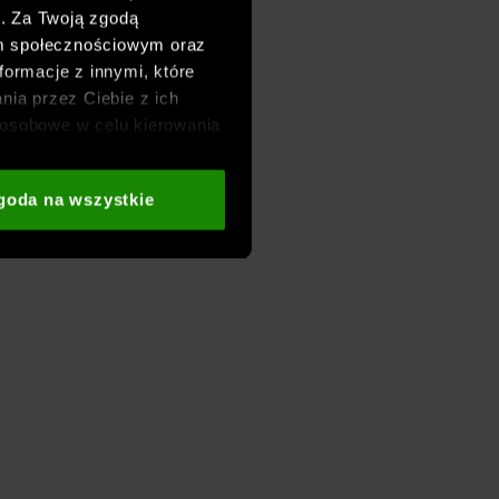
h. Za Twoją zgodą
om społecznościowym oraz
formacje z innymi, które
nia przez Ciebie z ich
osobowe w celu kierowania
adzania badań
aszych partnerów (np. sieci
goda na wszystkie
i
oraz sekcji „Szczegóły”