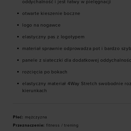
oddychalność i jest łatwy w pielęgnacji
otwarte kieszenie boczne
logo na nogawce
elastyczny pas z logotypem
materiał sprawnie odprowadza pot i bardzo szy
panele z siateczki dla dodatkowej oddychalnośc
rozcięcia po bokach
elastyczny materiał 4Way Stretch swobodnie ro
kierunkach
Płeć
:
mężczyzna
Przeznaczenie
:
fitness / trening