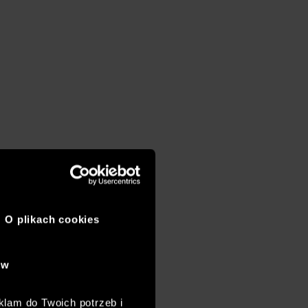
O plikach cookies
ów
klam do Twoich potrzeb i