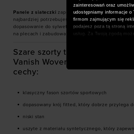
zainteresowań oraz umożliw
Panele z siateczki
zapewniają dodatkową przewiewn
udostępniamy informacje o
najbardziej potrzebujesz podczas treningu. Elastyc
firmom zajmującym się rekla
dopasowanie do sylwetki. Pas posiada nadruk Under 
podajesz poza tą stroną int
na plecach i zabudowany z przodu. Dół z rozcięcia
usług. Za Twoją zgodą moż
dopasowanych reklam intern
analitycznych, dopasowywan
Szare szorty treningowe dla 
społecznościowych). Szcze
Vanish Woven 6in Shorts - sz
cechy:
klasyczny fason szortów sportowych
dopasowany krój fitted, który dobrze przylega d
niski stan
uszyte z materiału syntetycznego, który zapewn