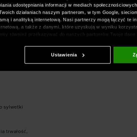
iania udostępniania informacji w mediach społecznościowyc
ość tam, gdzie jej
 Twoich działaniach naszym partnerom, w tym Google, sieci
zny pas zapewnia lepsze
mą i analityką internetową. Nasi partnerzy mogą łączyć te in
Armour i jest odsłonięty
ernetową, a także z danymi, które uzyskują w wyniku korzysta
mi po bokach.
emy również przekazywać do naszych partnerów Twoje dane 
etowych i usprawniania sposobu ich wyświetlania, przeprow
ia treści oraz udoskonalania rozwiązań oferowanych przez n
mężczyzny UA
Ustawienia
Z
gółowe informacje znajdziesz w naszej
Polityce prywatnośc
czegółowe
o sylwetki
ia trwałość,