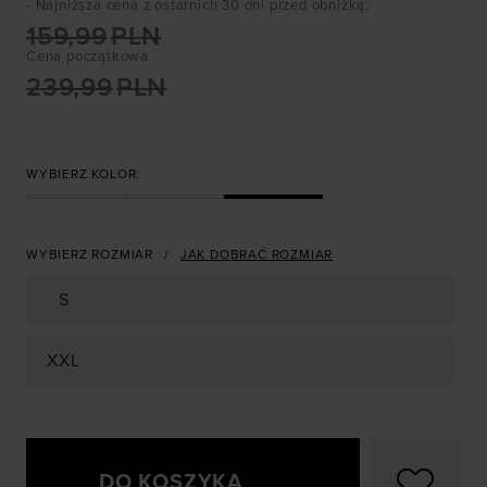
- Najniższa cena z ostatnich 30 dni przed obniżką
:
159,99
PLN
Cena początkowa
239,99
PLN
WYBIERZ KOLOR:
WYBIERZ ROZMIAR
JAK DOBRAĆ ROZMIAR
S
XXL
DO KOSZYKA