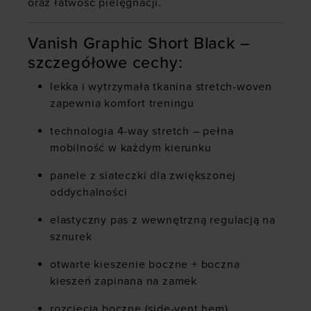
oraz łatwość pielęgnacji.
Vanish Graphic Short Black –
szczegółowe cechy:
lekka i wytrzymała tkanina stretch-woven
zapewnia komfort treningu
technologia 4-way stretch – pełna
mobilność w każdym kierunku
panele z siateczki dla zwiększonej
oddychalności
elastyczny pas z wewnętrzną regulacją na
sznurek
otwarte kieszenie boczne + boczna
kieszeń zapinana na zamek
rozcięcia boczne (side-vent hem)