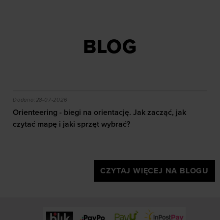
BLOG
akie efekty daje trening?
Orienteering - biegi na orientację. Jak zacząć, jak czy
Dodano:
28-07-2026
Orienteering - biegi na orientację. Jak zacząć, jak
czytać mapę i jaki sprzęt wybrać?
CZYTAJ WIĘCEJ NA BLOGU