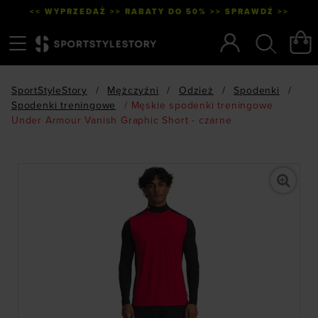
<< WYPRZEDAŻ >> RABATY DO 50% >> SPRAWDŹ >>
Menu
Szukaj
SportStyleStory
/
Mężczyźni
/
Odzież
/
Spodenki
/
Spodenki treningowe
/
Męskie spodenki treningowe
Under Armour Vanish Graphic Short - czarne