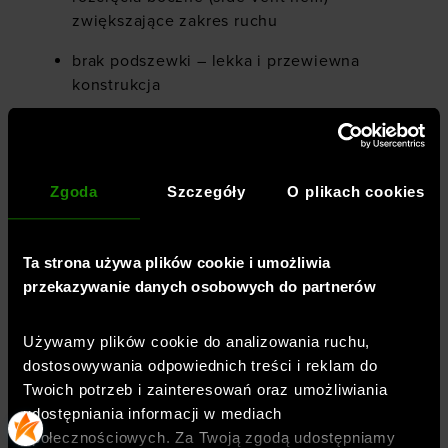
zwiększające zakres ruchu
brak podszewki – lekka i przewiewna
konstrukcja
wewnętrzna długość nogawki: 15,2 cm (6”)
materiał: 100% poliester
Zgoda
Szczegóły
O plikach cookies
Płeć
:
mężczyzna
Ta strona używa plików cookie i umożliwia
Przeznaczenie
:
fitness / trening
przekazywanie danych osobowych do partnerów
Kolor
:
Czarny
Marka
:
Under Armour
Używamy plików cookie do analizowania ruchu,
dostosowywania odpowiednich treści i reklam do
Materiał dominujący
:
materiał syntetyczny
Twoich potrzeb i zainteresowań oraz umożliwiania
Kolekcja
:
UA Vanish
udostępniania informacji w mediach
Materiał główny
:
100% poliester
społecznościowych. Za Twoją zgodą udostępniamy