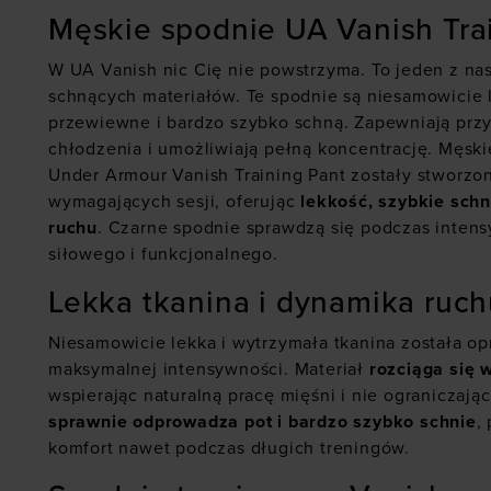
Męskie spodnie UA Vanish Tra
W UA Vanish nic Cię nie powstrzyma. To jeden z na
schnących materiałów. Te spodnie są niesamowicie 
przewiewne i bardzo szybko schną. Zapewniają prz
chłodzenia i umożliwiają pełną koncentrację. Męsk
Under Armour Vanish Training Pant zostały stworzon
wymagających sesji, oferując
lekkość, szybkie schn
ruchu
. Czarne spodnie sprawdzą się podczas inten
siłowego i funkcjonalnego.
Lekka tkanina i dynamika ruc
Niesamowicie lekka i wytrzymała tkanina została o
maksymalnej intensywności. Materiał
rozciąga się 
wspierając naturalną pracę mięśni i nie ograniczaj
sprawnie odprowadza pot i bardzo szybko schnie
,
komfort nawet podczas długich treningów.