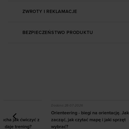
ZWROTY I REKLAMACJE
BEZPIECZEŃSTWO PRODUKTU
 z ab wheel i jakie efekty daje trening?
Orienteering - biegi na orientację. Jak zacząć, jak c
Jak zbudow
Dodano:
28-07-2026
Dodano:
03-07
Orienteering - biegi na orientację. Jak
Jak zbudowa
zacząć, jak czytać mapę i jaki sprzęt
Kompletny 
wybrać?
domu i na s