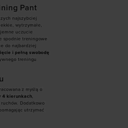
ining Pant
szych najszybciej
lekkie, wytrzymałe,
yjemne uczucie
ie spodnie treningowe
e do najbardziej
ięcie i pełną swobodę
sywnego treningu
hu
pracowana z myślą o
w 4 kierunkach
,
ąc ruchów. Dodatkowo
 pomagając utrzymać