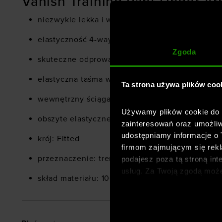
Vanish Training Pant Under Ar
niezwykle lekka i wytrzymała tkanina
elastyczność 4-way stretch wspierająca swobod
Zgoda
skuteczne odprowadzanie wilgoci i szybkie sch
elastyczna taśma w tylnej części pasa
Ta strona używa plików coo
wewnętrzny ściągacz z przodu dla lepszego do
Używamy plików cookie do a
obszyte elastyczne mankiety
zainteresowań oraz umożliw
udostępniamy informacje o
krój: Fitted
firmom zajmującym się rekla
przeznaczenie: trening
podajesz poza tą stroną int
usług. Za Twoją zgodą moż
skład materiału: 100% poliester
dopasowanych reklam intern
analitycznych, dopasowywan
społecznościowych). Szcze