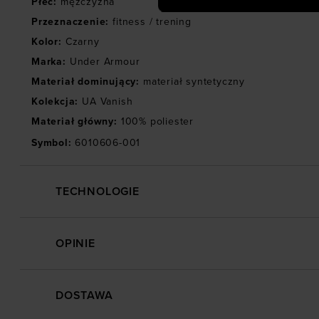
Płeć
:
mężczyzna
Przeznaczenie
:
fitness / trening
Kolor
:
Czarny
Marka
:
Under Armour
Materiał dominujący
:
materiał syntetyczny
Kolekcja
:
UA Vanish
Materiał główny
:
100% poliester
Symbol
:
6010606-001
TECHNOLOGIE
OPINIE
DOSTAWA