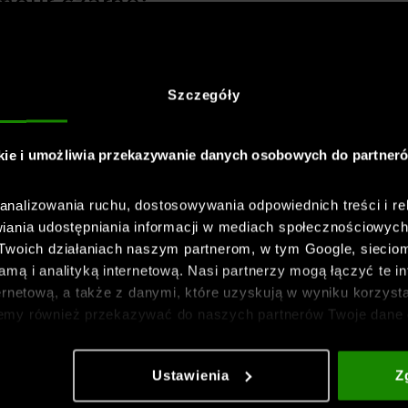
mour czarne:
ę ruchu
Szczegóły
nięcie
kie i umożliwia przekazywanie danych osobowych do partner
pasowania
nalizowania ruchu, dostosowywania odpowiednich treści i re
iania udostępniania informacji w mediach społecznościowyc
 Twoich działaniach naszym partnerom, w tym Google, sieci
mą i analityką internetową. Nasi partnerzy mogą łączyć te in
ernetową, a także z danymi, które uzyskują w wyniku korzysta
emy również przekazywać do naszych partnerów Twoje dane 
etowych i usprawniania sposobu ich wyświetlania, przeprow
ia treści oraz udoskonalania rozwiązań oferowanych przez n
Ustawienia
Z
gółowe informacje znajdziesz w naszej
Polityce prywatnośc