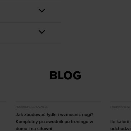
BLOG
zytać mapę i jaki sprzęt wybrać?
ać łydki i wzmocnić nogi? Kompletny przewodnik po tren
Ile kalorii spala squash i
-2026
Dodano:
02-07-2026
ć łydki i wzmocnić nogi?
przewodnik po treningu w
Ile kalorii spala squash i ja
iłowni
odchudzanie?