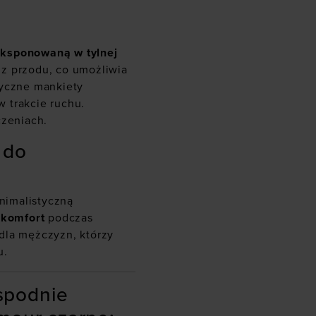
ksponowaną w tylnej
z przodu, co umożliwia
tyczne mankiety
 trakcie ruchu.
czeniach.
 do
inimalistyczną
 komfort
podczas
dla mężczyzn, którzy
u.
spodnie