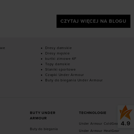
CZYTAJ WIĘCEJ NA BLOGU
owe
Dresy damskie
Dresy męskie
kurtki zimowe 4F
Topy damskie
Staniki sportowe
Czapki Under Armour
Buty do biegania Under Armour
BUTY UNDER
TECHNOLOGIE
ARMOUR
4.9
Under Armour ColdGear
Buty do biegania
Under Armour HeatGear