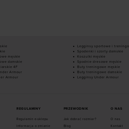
10
skie
Legginsy sportowe i trening
kie
Spodenki i szorty damskie
mowe męskie
Koszulki męskie
mowe damskie
Spodnie dresowe męskie
ciarskie 4F
Buty treningowe męskie
nder Armour
Buty treningowe damskie
der Armour
Legginsy Under Armour
REGULAMINY
PRZEWODNIK
O NAS
Regulamin e-sklepu
Jak dobrać rozmiar?
O nas
Informacja o zmianie
Blog
Kontakt