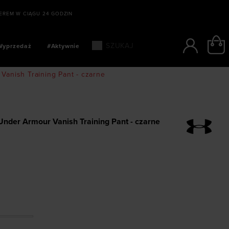
SZYBKIE PŁATNOŚCI: BLIK, PAYPO, PA
Wyprzedaż
#Aktywnie
anish Training Pant - czarne
nder Armour Vanish Training Pant - czarne