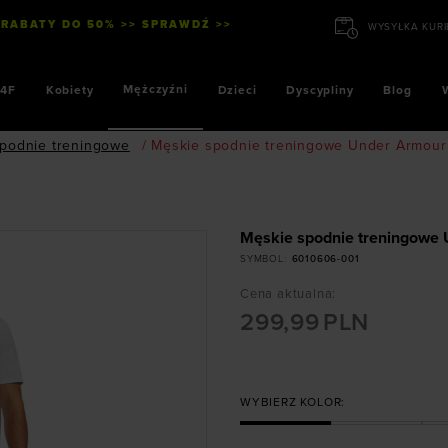
 RABATY DO 50% >> SPRAWDŹ >>
Mężczyźni
4F
Kobiety
Dzieci
Dyscypliny
Blog
podnie treningowe
/
Męskie spodnie treningowe Under Armour V
Męskie spodnie treningowe U
SYMBOL
:
6010606-001
Cena aktualna
:
299,99
PLN
WYBIERZ KOLOR: