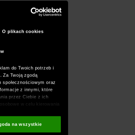
O plikach cookies
ów
klam do Twoich potrzeb i
h. Za Twoją zgodą
om społecznościowym oraz
formacje z innymi, które
nia przez Ciebie z ich
osobowe w celu kierowania
adzania badań
aszych partnerów (np. sieci
goda na wszystkie
i
oraz sekcji „Szczegóły”