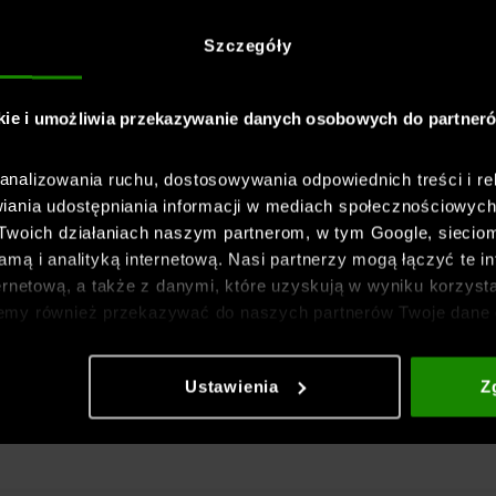
Szczegóły
kie i umożliwia przekazywanie danych osobowych do partner
nalizowania ruchu, dostosowywania odpowiednich treści i re
iania udostępniania informacji w mediach społecznościowyc
 Twoich działaniach naszym partnerom, w tym Google, sieci
mą i analityką internetową. Nasi partnerzy mogą łączyć te in
ernetową, a także z danymi, które uzyskują w wyniku korzysta
emy również przekazywać do naszych partnerów Twoje dane 
etowych i usprawniania sposobu ich wyświetlania, przeprow
ia treści oraz udoskonalania rozwiązań oferowanych przez n
Ustawienia
Z
gółowe informacje znajdziesz w naszej
Polityce prywatnośc