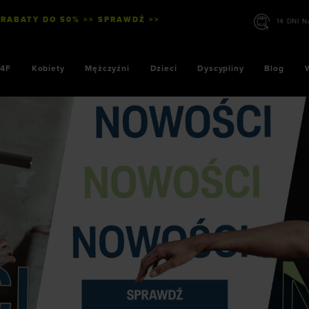
 RABATY DO 50% >> SPRAWDŹ >>
4F
Kobiety
Mężczyźni
Dzieci
Dyscypliny
Blog