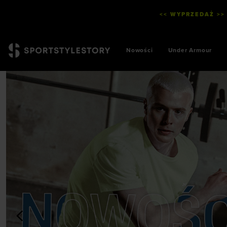
<< WYPRZEDAŻ >>
Nowości
Under Armour
<