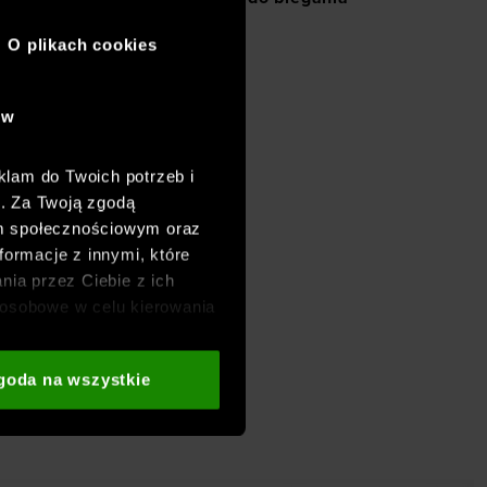
O plikach cookies
ów
klam do Twoich potrzeb i
h. Za Twoją zgodą
om społecznościowym oraz
formacje z innymi, które
nia przez Ciebie z ich
osobowe w celu kierowania
adzania badań
aszych partnerów (np. sieci
goda na wszystkie
i
oraz sekcji „Szczegóły”