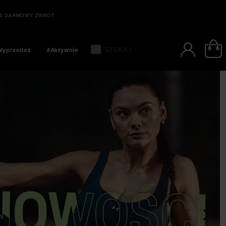
WYSYŁKA KURIEREM W CIĄGU 24 GODZIN
Wyprzedaż
#Aktywnie
>