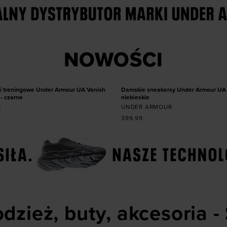
Dodaj produkt w roz
 produkt w rozmiarze
NOWOŚCI
36
36,5
37,5
38
38,
XL
LG
MD
SM
40,5
41
42
NOWOŚĆ
 treningowe Under Armour UA Vanish
Damskie sneakersy Under Armour UA 
- czarne
niebieskie
R
UNDER ARMOUR
399,99
dzież, buty, akcesoria -