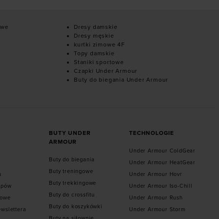
owe
Dresy damskie
Dresy męskie
kurtki zimowe 4F
Topy damskie
Staniki sportowe
Czapki Under Armour
Buty do biegania Under Armour
BUTY UNDER
TECHNOLOGIE
ARMOUR
Under Armour ColdGear
Buty do biegania
Under Armour HeatGear
Buty treningowe
u
Under Armour Hovr
Buty trekkingowe
epów
Under Armour Iso-Chill
Buty do crossfitu
towe
Under Armour Rush
Buty do koszykówki
ewslettera
Under Armour Storm
Buty na siłownie