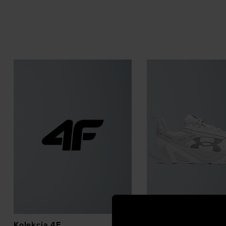
Kolekcja 4F
Buty treningowe