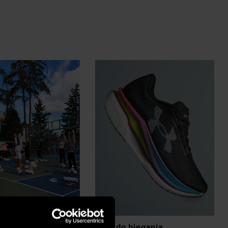
z eventów
Buty do biegania