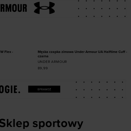
miarze
Dodaj produkt w rozmiarze
5
39
40
ONE SIZE
NOWOŚĆ
W Flex -
Męska czapka zimowa Under Armour UA Halftime Cuff -
czarna
UNDER ARMOUR
89,99
Sklep sportowy