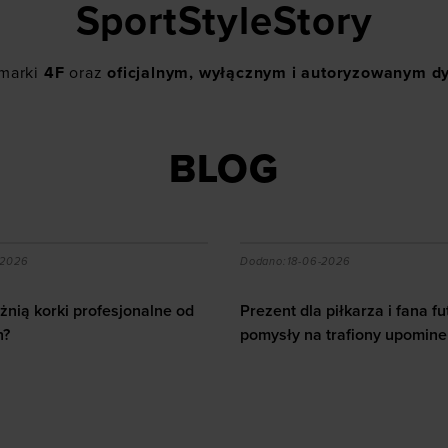
SportStyleStory
 marki
4F
oraz
oficjalnym, wyłącznym i autoryzowanym d
BLOG
a piłkarza i fana futbolu - pomysły na trafiony upominek
Jak dbać o serce u sporto
-2026
Dodano:
12-06-2026
piłkarza i fana futbolu -
 trafiony upominek
Jak dbać o serce u sportowc
10