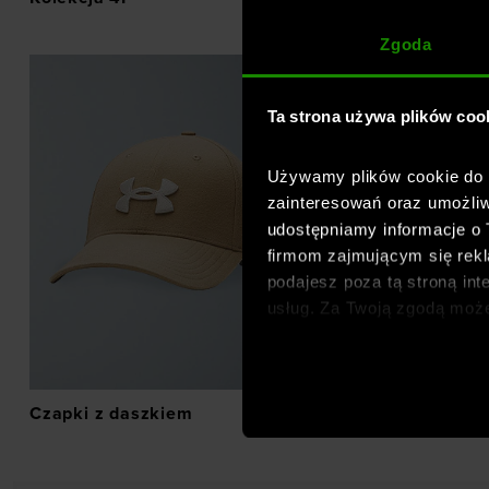
Zgoda
Ta strona używa plików coo
Używamy plików cookie do a
zainteresowań oraz umożliw
udostępniamy informacje o
firmom zajmującym się rekla
podajesz poza tą stroną int
usług. Za Twoją zgodą moż
dopasowanych reklam intern
analitycznych, dopasowywan
społecznościowych). Szcze
Czapki z daszkiem