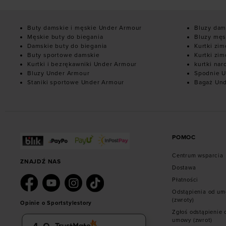
Buty damskie i męskie Under Armour
Bluzy dam
Męskie buty do biegania
Bluzy męs
Damskie buty do biegania
Kurtki zi
Buty sportowe damskie
Kurtki zi
Kurtki i bezrękawniki Under Armour
kurtki nar
Bluzy Under Armour
Spodnie U
Staniki sportowe Under Armour
Bagaż Un
POMOC
Centrum wsparcia
ZNAJDŹ NAS
Dostawa
Płatności
Odstąpienia od u
(zwroty)
Opinie o Sportstylestory
Zgłoś odstąpienie 
umowy (zwrot)