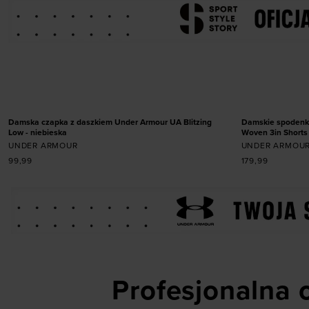
Dodaj produkt w rozmiarze
Dodaj
ONE SIZE
XS
NOWOŚĆ
NOWOŚĆ
Damska czapka z daszkiem Under Armour UA Blitzing
Damskie spodenki
Low - niebieska
Woven 3in Shorts 
UNDER ARMOUR
UNDER ARMOU
99,99
179,99
Profesjonalna o