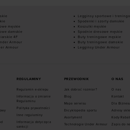
skie
Legginsy sportowe i trening
kie
Spodenki i szorty damskie
mowe męskie
Koszulki męskie
mowe damskie
Spodnie dresowe męskie
ciarskie 4F
Buty treningowe męskie
nder Armour
Buty treningowe damskie
der Armour
Legginsy Under Armour
REGULAMINY
PRZEWODNIK
O NAS
Regulamin e-sklepu
Jak dobrać rozmiar?
O nas
Informacja o zmianie
Blog
Kontakt
Regulaminu
Mapa serwisu
Dla Biznes
Polityka prywatności
mowy
Encyklopedia sportu
Adresy skl
Inne regulaminy
Asortyment
Kody Raba
od
Informacja dotycząca
Technologie Under Armour
Zapis do n
sankcji