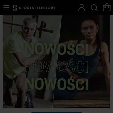
Menu
Szukaj
<
>