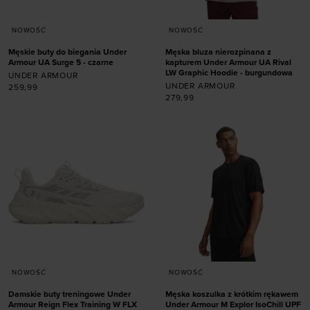
NOWOŚĆ
NOWOŚĆ
Męskie buty do biegania Under
Męska bluza nierozpinana z
Armour UA Surge 5 - czarne
kapturem Under Armour UA Rival
LW Graphic Hoodie - burgundowa
UNDER ARMOUR
UNDER ARMOUR
259,99
279,99
Dodaj produkt w
rozmiarze
Dodaj produkt w
41
42
42,5
43
rozmiarze
44
44,5
45
45,5
46
47
47,5
XXL
NOWOŚĆ
NOWOŚĆ
Damskie buty treningowe Under
Męska koszulka z krótkim rękawem
Armour Reign Flex Training W FLX
Under Armour M Explor IsoChill UPF