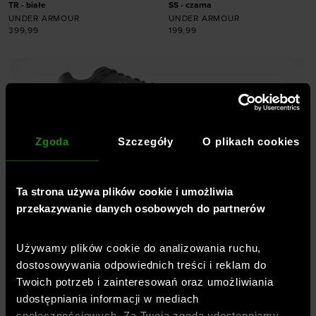
TR - białe
SS - czarna
UNDER ARMOUR
UNDER ARMOUR
399,99
199,99
Dodaj produkt w
rozmiarze
Dodaj produkt w
36
36,5
37,5
38
rozmiarze
38,5
39
40
40,5
41
42
S
M
L
Zgoda
Szczegóły
O plikach cookies
Ta strona używa plików cookie i umożliwia
Profesjonalna odzież, buty,
przekazywanie danych osobowych do partnerów
akcesoria -
Sklep sportowy
SportStyleStory
Używamy plików cookie do analizowania ruchu,
dostosowywania odpowiednich treści i reklam do
Twoich potrzeb i zainteresowań oraz umożliwiania
Jesteśmy częścią spółki
OTCF
– właściciela
udostępniania informacji w mediach
marki
4F
oraz
oficjalnym, wyłącznym i
społecznościowych. Za Twoją zgodą udostępniamy