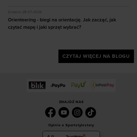
akie efekty daje trening?
Orienteering - biegi na orientację. Jak zacząć, jak czy
Dodano:
28-07-2026
Orienteering - biegi na orientację. Jak zacząć, jak
czytać mapę i jaki sprzęt wybrać?
CZYTAJ WIĘCEJ NA BLOGU
ZNAJDŹ NAS
Opinie o Sportstylestory
4.9