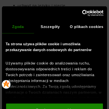
uchwyt na języku i pięcie
wzmocniony nosek
zewnętrzny zapiętek
Zgoda
Szczegóły
O plikach cookies
gumowa podeszwa Michelin® z unikalnymi
wypustkami, gwarantującymi wysoki
Ta strona używa plików cookie i umożliwia
stopień przyczepności do podłoża
przekazywanie danych osobowych do partnerów
elastyczna amortyzacja UA HOVR™
zmniejsza siłę uderzenia, zwraca energię i
Używamy plików cookie do analizowania ruchu,
pomaga w poruszaniu się
dostosowywania odpowiednich treści i reklam do
Twoich potrzeb i zainteresowań oraz umożliwiania
udostępniania informacji w mediach
społecznościowych. Za Twoją zgodą udostępniamy
informacje o Twoich działaniach naszym partnerom, w
tym Google, sieciom społecznościowym oraz firmom
Płeć
:
uniseks
zajmującym się reklamą i analityką internetową. Nasi
Przeznaczenie
:
sportstyle