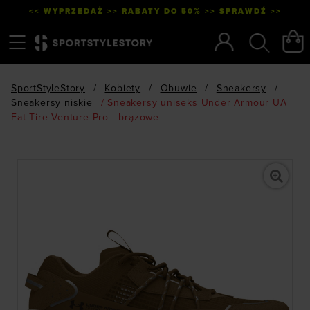
<< WYPRZEDAŻ >> RABATY DO 50% >> SPRAWDŹ >>
Menu
Szukaj
SportStyleStory
/
Kobiety
/
Obuwie
/
Sneakersy
/
Sneakersy niskie
/
Sneakersy uniseks Under Armour UA
Fat Tire Venture Pro - brązowe