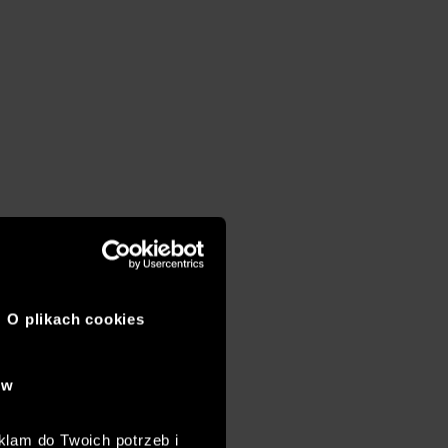
O plikach cookies
ów
klam do Twoich potrzeb i