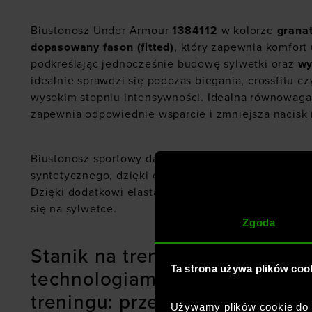
Biustonosz Under Armour
1384112
w kolorze
grana
dopasowany fason (fitted)
, który zapewnia komfort
podkreślając jednocześnie budowę sylwetki oraz
wy
idealnie sprawdzi się podczas biegania, crossfitu cz
wysokim stopniu intensywności. Idealna równowaga 
zapewnia odpowiednie wsparcie i zmniejsza nacisk 
Biustonosz sportowy damski jest wykonany w 87% z
syntetycznego, dzięki czemu jest łatwy w pielęgnacj
Dzięki dodatkowi elastanu (13%) materiał jest elast
się na sylwetce.
Zgoda
Stanik na trening UA Infinity H
Ta strona używa plików coo
technologiami podnoszącymi 
treningu: przeciwzapachowe 
Używamy plików cookie do a