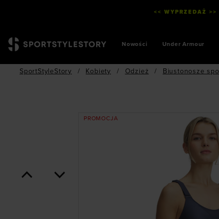
<< WYPRZEDAŻ >>
Nowości
Under Armour
SportStyleStory
/
Kobiety
/
Odzież
/
Biustonosze sp
PROMOCJA
<
>