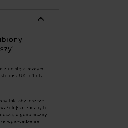
lubiony
szy!
onizuje się z każdym
stonosz UA Infinity
ony tak, aby jeszcze
jważniejsze zmiany to:
nosza, ergonomiczny
także wprowadzenie