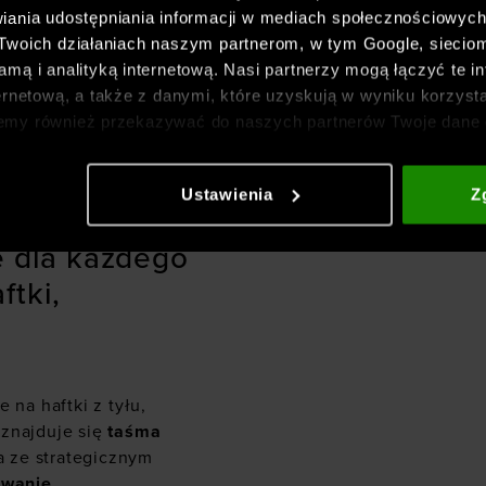
iania udostępniania informacji w mediach społecznościowyc
 Twoich działaniach naszym partnerom, w tym Google, sieci
mą i analityką internetową. Nasi partnerzy mogą łączyć te in
ne
, dzięki któremu
ernetową, a także z danymi, które uzyskują w wyniku korzysta
nia świeżość, co
emy również przekazywać do naszych partnerów Twoje dane 
etowych i usprawniania sposobu ich wyświetlania, przeprow
ia treści oraz udoskonalania rozwiązań oferowanych przez n
Ustawienia
Z
gółowe informacje znajdziesz w naszej
Polityce prywatnośc
ur do ćwiczeń
e dla każdego
ftki,
 na haftki z tyłu,
 znajduje się
taśma
 ze strategicznym
owanie
.