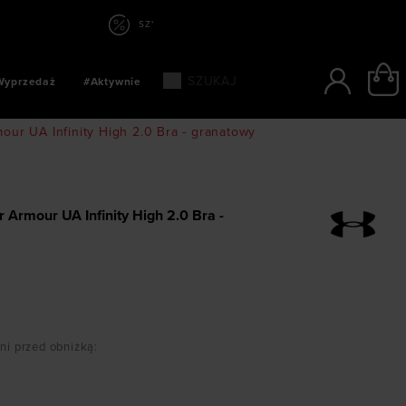
KIE PŁATNOŚCI: BLIK, PAYPO, PAYU
Wyprzedaż
#Aktywnie
ur UA Infinity High 2.0 Bra - granatowy
 Armour UA Infinity High 2.0 Bra -
dni przed obniżką
: