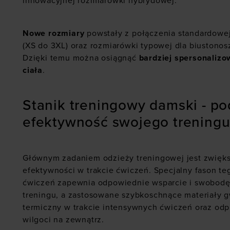
innowacyjnej rozmiarówki hybrydowej.
Nowe rozmiary
powstały z połączenia standardowej
(XS do 3XL) oraz rozmiarówki typowej dla biustono
Dzięki temu można osiągnąć
bardziej spersonaliz
ciała
.
Stanik treningowy damski - po
efektywność swojego trening
Głównym zadaniem odzieży treningowej jest zwięk
efektywności w trakcie ćwiczeń. Specjalny fason te
ćwiczeń zapewnia odpowiednie wsparcie i swobod
treningu, a zastosowane szybkoschnące materiały g
termiczny w trakcie intensywnych ćwiczeń oraz od
wilgoci na zewnątrz.