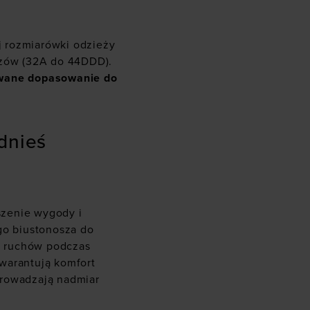
 rozmiarówki odzieży
szów (32A do 44DDD).
owane dopasowanie do
dnieś
u
szenie wygody i
go biustonosza do
ę ruchów podczas
warantują komfort
prowadzają nadmiar