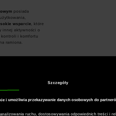
towym
posiada
 użytkowania,
sokie wsparcie
, które
y innej aktywności o
kontroli i komfortu
na ramiona.
 materiału
i, oddychający i trwały.
yczny i wygodnie układa
Szczegóły
igh 2.0 Bra z
kie i umożliwia przekazywanie danych osobowych do partner
wydajność
wykończenie
nalizowania ruchu, dostosowywania odpowiednich treści i re