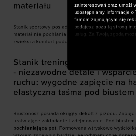
materiału
zainteresowań oraz umożliw
udostępniamy informacje o
firmom zajmującym się rekla
Stanik sportowy posiada
wykończenie antybakteryj
podajesz poza tą stroną int
materiał nie pochłania przykrych zapachów i zapew
usług. Za Twoją zgodą moż
zwiększa komfort podczas treningu.
dopasowanych reklam intern
analitycznych, dopasowywan
społecznościowych). Szcze
Stanik treningowy Under Armo
- niezawodne detale i wsparci
ruchu: wygodne zapięcie na ha
elastyczna taśma pod biustem
Biustonosz posiada okrągły dekolt z przodu. Zapięcie
ułatwiające zakładanie i zdejmowanie. Pod biustem
pochłaniająca pot
. Formowana wtryskowo wyściółka
wzorem zapewnia bardziej
aerodynamiczne dopas