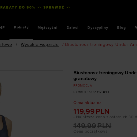
 RABATY DO 50% >> SPRAWDŹ >>
SZYB
Kobiety
4F
Mężczyźni
Dzieci
Dyscypliny
Blog
ortowe
/
Wysokie wsparcie
/
Biustonosz treningowy Under Armo
Biustonosz treningowy Under
granatowy
PROMOCJA
SYMBOL
:
1384112-044
Cena aktualna
:
119,99
PLN
- Najniższa cena z ostatnich 30 
149,99
PLN
Cena początkowa