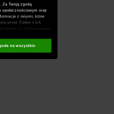
h. Za Twoją zgodą
om społecznościowym oraz
formacje z innymi, które
nia przez Ciebie z ich
osobowe w celu kierowania
adzania badań
aszych partnerów (np. sieci
goda na wszystkie
i
oraz sekcji „Szczegóły”