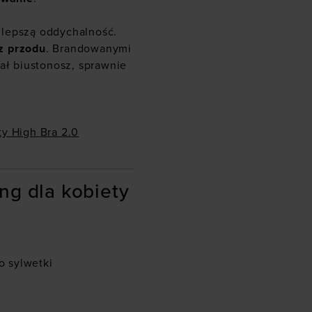
lepszą oddychalność.
z przodu
. Brandowanymi
tał biustonosz, sprawnie
ty High Bra 2.0
ng dla kobiety
o sylwetki