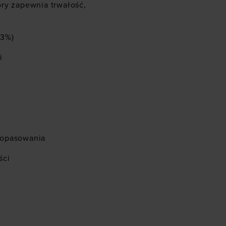
ry zapewnia trwałość,
13%)
i
dopasowania
ści