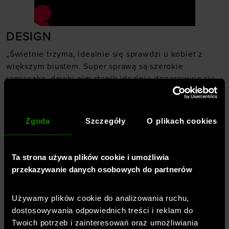
DESIGN
„Świetnie trzyma, idealnie się sprawdzi u kobiet z
większym biustem. Super sprawą są szerokie
ramiączka, dzięki nim stanik idealnie dopasowuje się
do ciała.”
KOMFORT
Zgoda
Szczegóły
O plikach cookies
„Model, który podkreśla biust i nie spłaszcza go, co
często się zdarza w przypadku staników sportowych
dedykowanych intensywnym treningom. Świetnej
Ta strona używa plików cookie i umożliwia
jakości materiały i wykończenia, szwy są
przekazywanie danych osobowych do partnerów
nieodczuwalne. Materiał przepuszcza powietrze.”
JAKOŚĆ MATERIAŁÓW
Używamy plików cookie do analizowania ruchu,
dostosowywania odpowiednich treści i reklam do
„Jak zawsze w przypadku marki Under Armour, tak
Twoich potrzeb i zainteresowań oraz umożliwiania