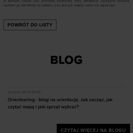
w wolnym czasie lubi poczytać kryminały. Przy odrobinie szczęścia możesz
spotkać ją nad Wisłą na rolkach, bez których świata sobie nie wyobraża.
POWRÓT DO LISTY
BLOG
akie efekty daje trening?
Orienteering - biegi na orientację. Jak zacząć, jak czy
Dodano:
28-07-2026
Orienteering - biegi na orientację. Jak zacząć, jak
czytać mapę i jaki sprzęt wybrać?
CZYTAJ WIĘCEJ NA BLOGU