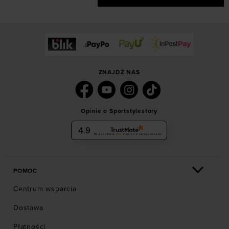
ZNAJDŹ NAS
Opinie o Sportstylestory
4.9
Na podstawie
6036
opinii
z całego okresu
POMOC
Centrum wsparcia
Dostawa
Płatności