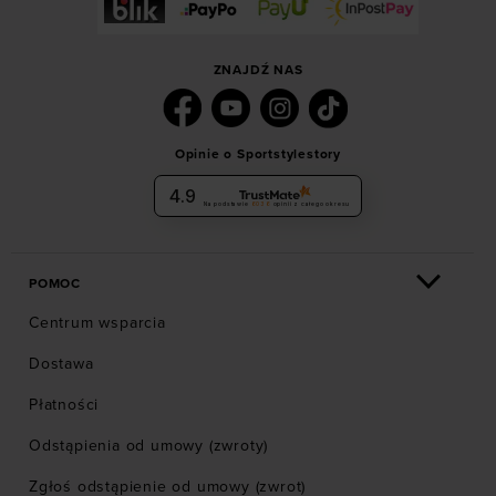
ZNAJDŹ NAS
Opinie o Sportstylestory
4.9
Na podstawie
6036
opinii
z całego okresu
POMOC
Centrum wsparcia
Dostawa
Płatności
Odstąpienia od umowy (zwroty)
Zgłoś odstąpienie od umowy (zwrot)