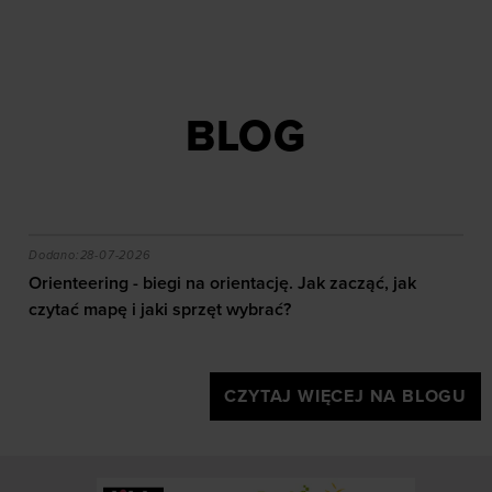
BLOG
akie efekty daje trening?
Orienteering - biegi na orientację. Jak zacząć, jak czy
Dodano:
28-07-2026
Orienteering - biegi na orientację. Jak zacząć, jak
czytać mapę i jaki sprzęt wybrać?
CZYTAJ WIĘCEJ NA BLOGU