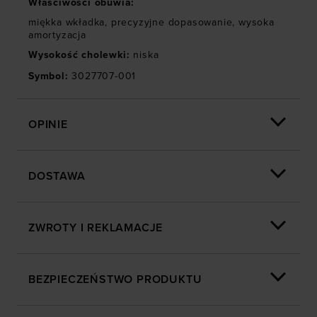
Właściwości obuwia
:
internetowych i usprawniania sposobu ich
miękka wkładka
,
precyzyjne dopasowanie
,
wysoka
wyświetlania, przeprowadzania badań analitycznych,
amortyzacja
dopasowywania treści oraz udoskonalania rozwiązań
Wysokość cholewki
:
niska
oferowanych przez naszych partnerów (np. sieci
społecznościowych). Szczegółowe informacje
Symbol
:
3027707-001
znajdziesz w naszej
Polityce prywatności
oraz sekcji
„Szczegóły”
OPINIE
DOSTAWA
ZWROTY I REKLAMACJE
BEZPIECZEŃSTWO PRODUKTU