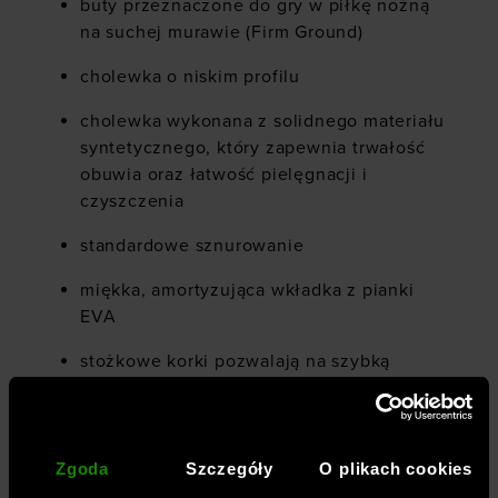
buty przeznaczone do gry w piłkę nożną
na suchej murawie (Firm Ground)
cholewka o niskim profilu
cholewka wykonana z solidnego materiału
syntetycznego, który zapewnia trwałość
obuwia oraz łatwość pielęgnacji i
czyszczenia
standardowe sznurowanie
miękka, amortyzująca wkładka z pianki
EVA
stożkowe korki pozwalają na szybką
zmianę kierunku
miękki, syntetyczny materiał dobrze
przylega wokół kostki i śródstopia,
Zgoda
Szczegóły
O plikach cookies
zapewniając dodatkową stabilność i