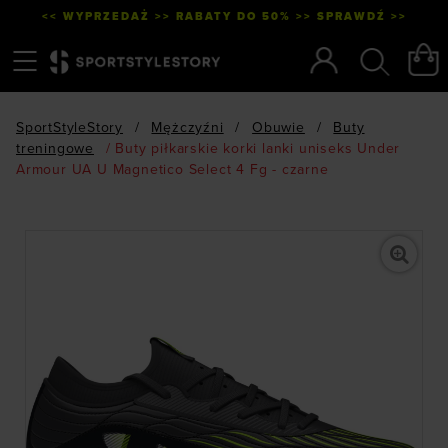
<< WYPRZEDAŻ >> RABATY DO 50% >> SPRAWDŹ >>
Menu
Szukaj
SportStyleStory
/
Mężczyźni
/
Obuwie
/
Buty
treningowe
/
Buty piłkarskie korki lanki uniseks Under
Armour UA U Magnetico Select 4 Fg - czarne