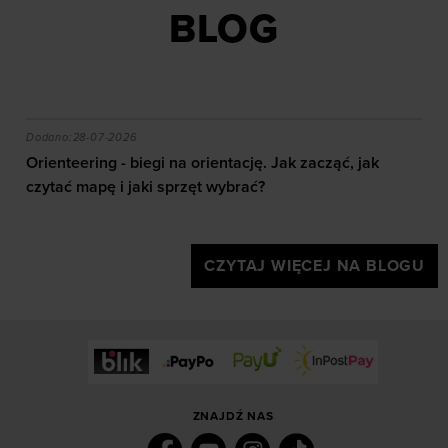
BLOG
akie efekty daje trening?
Orienteering - biegi na orientację. Jak zacząć, jak czy
Dodano:
28-07-2026
Orienteering - biegi na orientację. Jak zacząć, jak
czytać mapę i jaki sprzęt wybrać?
CZYTAJ WIĘCEJ NA BLOGU
ZNAJDŹ NAS