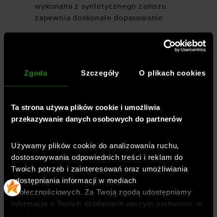
wykonana z syntetycznego zamszu
zapewnia doskonałe dopasowanie
wyściełany kołnierz zapewni wysoki
komfort
pianka Premium na wewnętrznym
Zgoda
Szczegóły
O plikach cookies
kołnierzu zapewnia wsparcie i wygodę
gumowa podeszwa zewnętrzna z
Ta strona używa plików cookie i umożliwia
wypustkami dla lepszej przyczepności i
przekazywanie danych osobowych do partnerów
trwałości
podeszwa środkowa Charged
Używamy plików cookie do analizowania ruchu,
Cushioning® wykorzystuje formowaną
dostosowywania odpowiednich treści i reklam do
kompresyjnie piankę, która zapewnia
Twoich potrzeb i zainteresowań oraz umożliwiania
doskonałą responsywność, wsparcie i
udostępniania informacji w mediach
wygodę podczas biegu
społecznościowych. Za Twoją zgodą udostępniamy
informacje o Twoich działaniach naszym partnerom, w
tym Google, sieciom społecznościowym oraz firmom