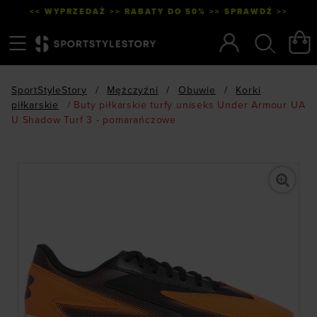
<< WYPRZEDAŻ >> RABATY DO 50% >> SPRAWDŹ >>
Menu
Szukaj
SportStyleStory
/
Mężczyźni
/
Obuwie
/
Korki
piłkarskie
/
Buty piłkarskie turfy uniseks Under Armour UA
U Shadow Turf 3 - pomarańczowe