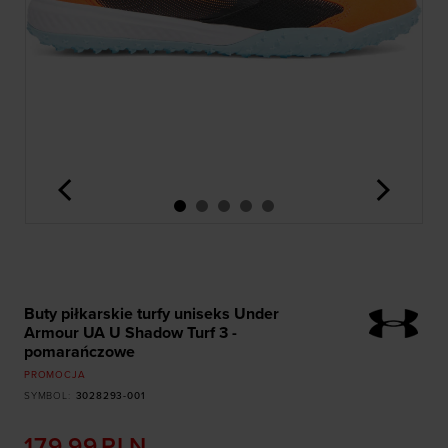
<
>
Buty piłkarskie turfy uniseks Under
Armour UA U Shadow Turf 3 -
pomarańczowe
PROMOCJA
SYMBOL
:
3028293-001
179,99
PLN