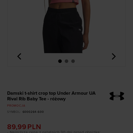
<
>
Damski t-shirt crop top Under Armour UA
Rival Rib Baby Tee - różowy
PROMOCJA
SYMBOL
:
6000264-600
89,99
PLN
- Najniższa cena z ostatnich 30 dni przed obniżką
: