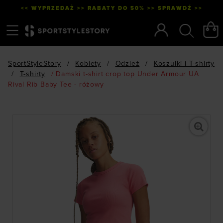
<< WYPRZEDAŻ >> RABATY DO 50% >> SPRAWDŹ >>
Menu
Szukaj
SportStyleStory
/
Kobiety
/
Odzież
/
Koszulki i T-shirty
/
T-shirty
/
Damski t-shirt crop top Under Armour UA
Rival Rib Baby Tee - różowy