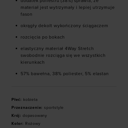
dodatek poliestru (38%) sprawia, że
materiał jest wytrzymały i lepiej utrzymuje
fason
okrągły dekolt wykończony ściągaczem
rozcięcia po bokach
elastyczny materiał 4Way Stretch
swobodnie rozciąga się we wszystkich
kierunkach
57% bawełna, 38% poliester, 5% elastan
Płeć
:
kobieta
Przeznaczenie
:
sportstyle
Krój
:
dopasowany
Kolor
:
Rożowy