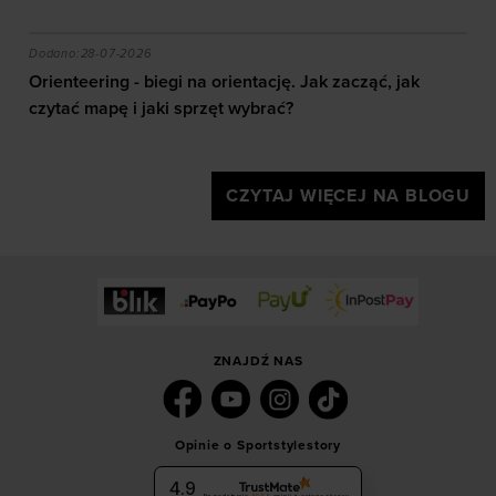
akie efekty daje trening?
Orienteering - biegi na orientację. Jak zacząć, jak czy
Dodano:
28-07-2026
Orienteering - biegi na orientację. Jak zacząć, jak
czytać mapę i jaki sprzęt wybrać?
CZYTAJ WIĘCEJ NA BLOGU
ZNAJDŹ NAS
Opinie o Sportstylestory
4.9
Na podstawie
6036
opinii
z całego okresu