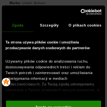
Marka
:
Under Armour
Styl koszulki
:
t-shirt
,
z krótkim rękawem
Długość
:
krótka
Dekolt
:
okrągły
Zgoda
Szczegóły
O plikach cookies
Kieszenie
:
bez kieszeni
Rękaw
:
krótki
Ta strona używa plików cookie i umożliwia
Materiał dominujący
:
bawełna
przekazywanie danych osobowych do partnerów
Właściwości koszulki
:
rozcięcia po bokach
Materiał główny
:
Używamy plików cookie do analizowania ruchu,
57% bawełna,38% poliester,5% elastan
dostosowywania odpowiednich treści i reklam do
Symbol
:
6000264-600
Twoich potrzeb i zainteresowań oraz umożliwiania
udostępniania informacji w mediach
społecznościowych. Za Twoją zgodą udostępniamy
TECHNOLOGIE
informacje o Twoich działaniach naszym partnerom, w
tym Google, sieciom społecznościowym oraz firmom
zajmującym się reklamą i analityką internetową. Nasi
OPINIE
partnerzy mogą łączyć te informacje z innymi, które