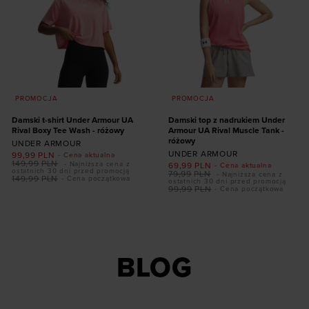
PROMOCJA
PROMOCJA
Damski t-shirt Under Armour UA
Damski top z nadrukiem Under
Rival Boxy Tee Wash - różowy
Armour UA Rival Muscle Tank -
różowy
UNDER ARMOUR
UNDER ARMOUR
99,99
PLN
- Cena aktualna
149,99
PLN
- Najniższa cena z
69,99
PLN
- Cena aktualna
ostatnich 30 dni przed promocją
79,99
PLN
- Najniższa cena z
149,99
PLN
- Cena początkowa
ostatnich 30 dni przed promocją
99,99
PLN
- Cena początkowa
Dodaj produkt w
Dodaj produkt w
rozmiarze
rozmiarze
XS
S
M
L
XL
XS
S
L
XL
BLOG