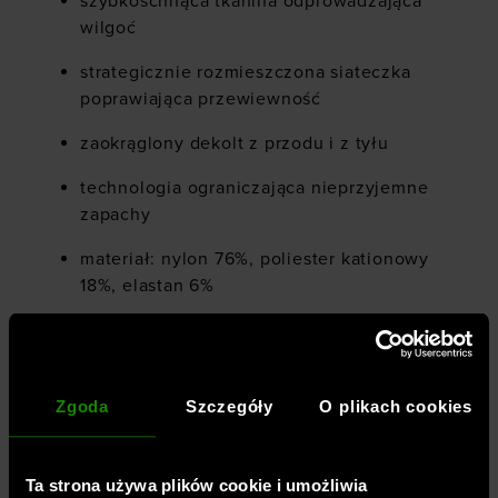
szybkoschnąca tkanina odprowadzająca
wilgoć
strategicznie rozmieszczona siateczka
poprawiająca przewiewność
zaokrąglony dekolt z przodu i z tyłu
technologia ograniczająca nieprzyjemne
zapachy
materiał: nylon 76%, poliester kationowy
18%, elastan 6%
Zgoda
Szczegóły
O plikach cookies
Płeć
:
kobieta
Przeznaczenie
:
fitness / trening
Ta strona używa plików cookie i umożliwia
Krój
:
dopasowany