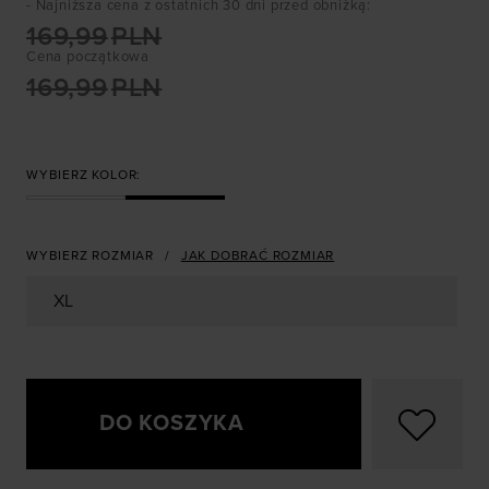
- Najniższa cena z ostatnich 30 dni przed obniżką
:
169,99
PLN
Cena początkowa
169,99
PLN
WYBIERZ KOLOR:
WYBIERZ ROZMIAR
JAK DOBRAĆ ROZMIAR
XL
DO KOSZYKA