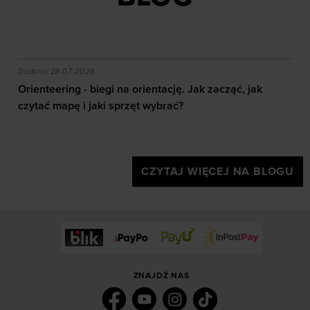
akie efekty daje trening?
Orienteering - biegi na orientację. Jak zacząć, jak czy
Dodano:
28-07-2026
Orienteering - biegi na orientację. Jak zacząć, jak
czytać mapę i jaki sprzęt wybrać?
CZYTAJ WIĘCEJ NA BLOGU
ZNAJDŹ NAS