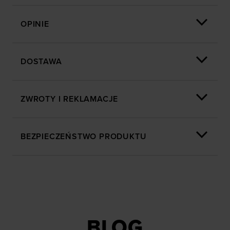
dopasowywania treści oraz udoskonalania rozwiązań
oferowanych przez naszych partnerów (np. sieci
OPINIE
społecznościowych). Szczegółowe informacje
znajdziesz w naszej
Polityce prywatności
oraz sekcji
„Szczegóły”
DOSTAWA
ZWROTY I REKLAMACJE
BEZPIECZEŃSTWO PRODUKTU
BLOG