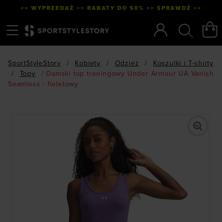
<< WYPRZEDAŻ >> RABATY DO 50% >> SPRAWDŹ >>
Menu
Szukaj
SportStyleStory
/
Kobiety
/
Odzież
/
Koszulki i T-shirty
/
Topy
/
Damski top treningowy Under Armour UA Vanish
Seamless - fioletowy