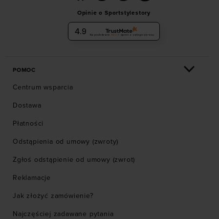
Opinie o Sportstylestory
4.9
Na podstawie
6036
opinii
z całego okresu
POMOC
Centrum wsparcia
Dostawa
Płatności
Odstąpienia od umowy (zwroty)
Zgłoś odstąpienie od umowy (zwrot)
Reklamacje
Jak złożyć zamówienie?
Najczęściej zadawane pytania