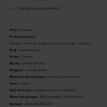
3 sztuki w opakowaniu
Płeć
:
kobieta
Przeznaczenie
:
fitness / trening
,
bieganie
,
crossfit
,
joga
,
outdoor
Krój
:
dopasowany
Kolor
:
Czarny
Marka
:
Under Armour
Długość
:
standardowa
Materiał dominujący
:
materiał syntetyczny
Stan
:
średni
Styl bielizny
:
szybkoschnąca
,
multipack
Materiał główny
:
76% poliamid, 24% elastan
Symbol
:
25UUSHJ155-001