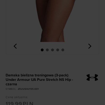
<
>
Damska bielizna treningowa (3-pack)
Under Armour UA Pure Stretch NS Hip -
czarna
SYMBOL
:
25UUSHJ155-001
Cena aktualna
:
119,99
PLN