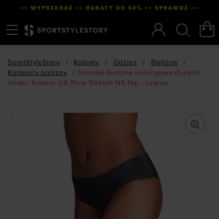
<< WYPRZEDAŻ >> RABATY DO 50% >> SPRAWDŹ >>
Menu
Szukaj
SportStyleStory
/
Kobiety
/
Odzież
/
Bielizna
/
Komplety bielizny
/
Damska bielizna treningowa (3-pack)
Under Armour UA Pure Stretch NS Hip - czarna