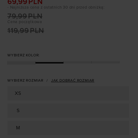
69,99
PLN
- Najniższa cena z ostatnich 30 dni przed obniżką
:
79,99
PLN
Cena początkowa
119,99
PLN
WYBIERZ KOLOR:
WYBIERZ ROZMIAR
JAK DOBRAĆ ROZMIAR
XS
S
M