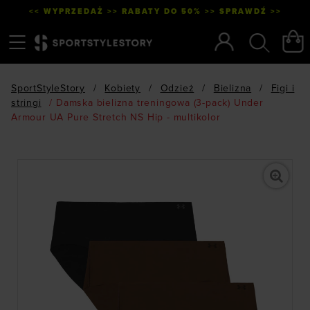
<< WYPRZEDAŻ >> RABATY DO 50% >> SPRAWDŹ >>
Menu
Szukaj
SportStyleStory
/
Kobiety
/
Odzież
/
Bielizna
/
Figi i
stringi
/
Damska bielizna treningowa (3-pack) Under
Armour UA Pure Stretch NS Hip - multikolor