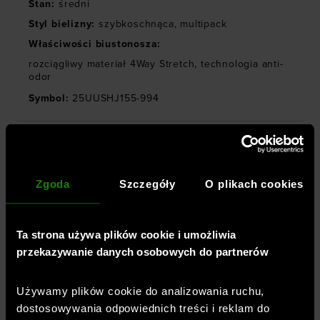
Stan
:
średni
Styl bielizny
:
szybkoschnąca
,
multipack
Właściwości biustonosza
:
rozciągliwy materiał 4Way Stretch
,
technologia anti-
odor
Symbol
:
25UUSHJ155-994
TECHNOLOGIE
Zgoda
Szczegóły
O plikach cookies
OPINIE
Ta strona używa plików cookie i umożliwia
DOSTAWA
przekazywanie danych osobowych do partnerów
Używamy plików cookie do analizowania ruchu,
ZWROTY I REKLAMACJE
dostosowywania odpowiednich treści i reklam do