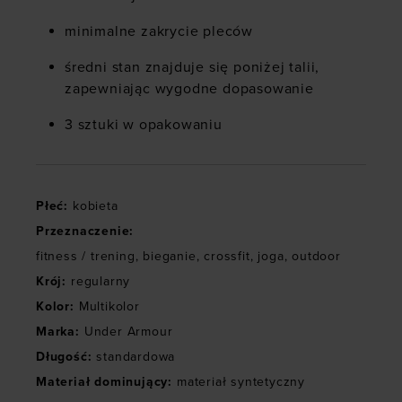
minimalne zakrycie pleców
średni stan znajduje się poniżej talii,
zapewniając wygodne dopasowanie
3 sztuki w opakowaniu
Płeć
:
kobieta
Przeznaczenie
:
fitness / trening
,
bieganie
,
crossfit
,
joga
,
outdoor
Krój
:
regularny
Kolor
:
Multikolor
Marka
:
Under Armour
Długość
:
standardowa
Materiał dominujący
:
materiał syntetyczny