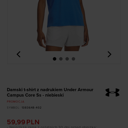
<
>
Damski t-shirt z nadrukiem Under Armour
Campus Core Ss - niebieski
PROMOCJA
SYMBOL
:
1383648-402
59,99
PLN
- Najniższa cena z ostatnich 30 dni przed obniżką
: