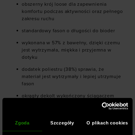
obszerny krój loose dla zapewnienia
komfortu podczas aktywności oraz pełnego
zakresu ruchu
standardowy fason o długości do bioder
wykonana w 57% z bawełny, dzięki czemu
jest wytrzymała, miękka i przyjemna w
dotyku
dodatek poliestru (38%) sprawia, że
materiał jest wytrzymały i lepiej utrzymuje
fason
okrągły dekolt wykończony ściągaczem
z przodu nadruk z logo Under Armour
elastyczny materiał 4Way Stretch
Zgoda
Szczegóły
O plikach cookies
swobodnie rozciąga się we wszystkich
kierunkach