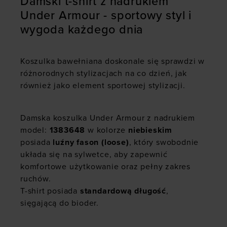
Damski t-shirt z nadrukiem
Under Armour - sportowy styl i
wygoda każdego dnia
Koszulka bawełniana doskonale się sprawdzi w
różnorodnych stylizacjach na co dzień, jak
również jako element sportowej stylizacji.
Damska koszulka Under Armour z nadrukiem
model:
1383648
w kolorze
niebieskim
posiada
luźny fason (loose)
, który swobodnie
układa się na sylwetce, aby zapewnić
komfortowe użytkowanie oraz pełny zakres
ruchów.
T-shirt
posiada
standardową długość
,
sięgającą do bioder.