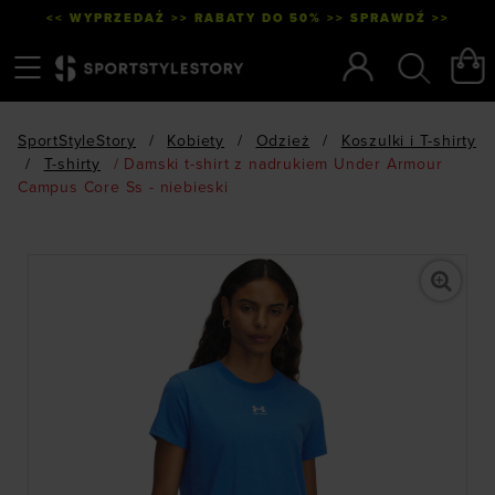
<< WYPRZEDAŻ >> RABATY DO 50% >> SPRAWDŹ >>
Menu
Szukaj
SportStyleStory
/
Kobiety
/
Odzież
/
Koszulki i T-shirty
/
T-shirty
/
Damski t-shirt z nadrukiem Under Armour
Campus Core Ss - niebieski