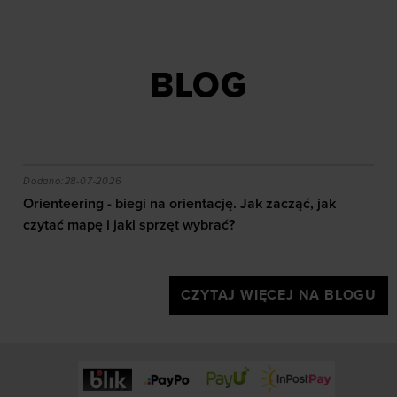
BLOG
akie efekty daje trening?
Orienteering - biegi na orientację. Jak zacząć, jak czy
Dodano:
28-07-2026
Orienteering - biegi na orientację. Jak zacząć, jak
czytać mapę i jaki sprzęt wybrać?
CZYTAJ WIĘCEJ NA BLOGU