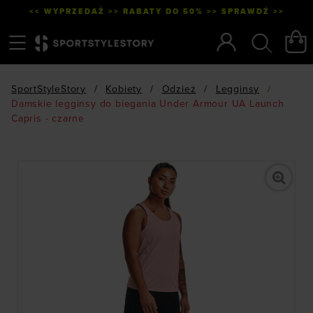
<< WYPRZEDAŻ >> RABATY DO 50% >> SPRAWDŹ >>
Menu
Szukaj
SportStyleStory
/
Kobiety
/
Odzież
/
Legginsy
/
Damskie legginsy do biegania Under Armour UA Launch
Capris - czarne