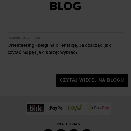
BLOG
dopasowywania treści oraz udoskonalania rozwiązań
oferowanych przez naszych partnerów (np. sieci
społecznościowych). Szczegółowe informacje
znajdziesz w naszej
Polityce prywatności
oraz sekcji
„Szczegóły”
akie efekty daje trening?
Orienteering - biegi na orientację. Jak zacząć, jak czy
Dodano:
28-07-2026
Orienteering - biegi na orientację. Jak zacząć, jak
czytać mapę i jaki sprzęt wybrać?
CZYTAJ WIĘCEJ NA BLOGU
ZNAJDŹ NAS