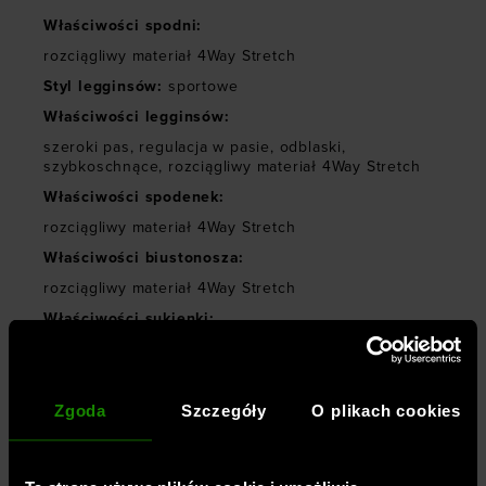
Właściwości spodni
:
rozciągliwy materiał 4Way Stretch
Styl legginsów
:
sportowe
Właściwości legginsów
:
szeroki pas
,
regulacja w pasie
,
odblaski
,
szybkoschnące
,
rozciągliwy materiał 4Way Stretch
Właściwości spodenek
:
rozciągliwy materiał 4Way Stretch
Właściwości biustonosza
:
rozciągliwy materiał 4Way Stretch
Właściwości sukienki
:
rozciągliwy materiał 4Way Stretch
Materiał główny
:
77% poliester, 23% elastan
Zgoda
Szczegóły
O plikach cookies
Symbol
:
1369770-001