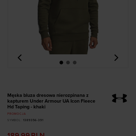
<
>
Męska bluza dresowa nierozpinana z
kapturem Under Armour UA Icon Fleece
Hd Taping - khaki
PROMOCJA
SYMBOL
:
1389356-391
189,99
PLN