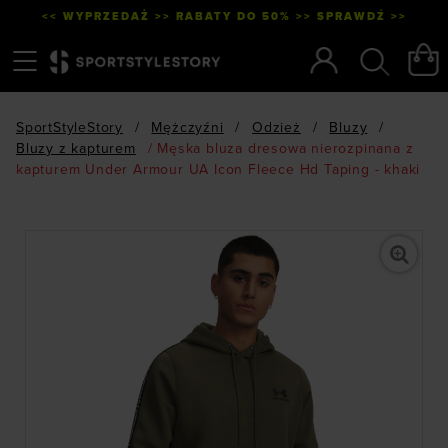
<< WYPRZEDAŻ >> RABATY DO 50% >> SPRAWDŹ >>
Menu
Szukaj
SportStyleStory
/
Mężczyźni
/
Odzież
/
Bluzy
/
Bluzy z kapturem
/
Męska bluza dresowa nierozpinana z
kapturem Under Armour UA Icon Fleece Hd Taping - khaki