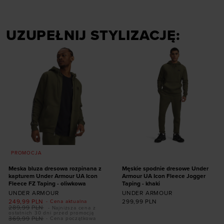
UZUPEŁNIJ STYLIZACJĘ:
PROMOCJA
Meska bluza dresowa rozpinana z
Męskie spodnie dresowe Under
kapturem Under Armour UA Icon
Armour UA Icon Fleece Jogger
Fleece FZ Taping - oliwkowa
Taping - khaki
UNDER ARMOUR
UNDER ARMOUR
249,99
PLN
299,99
PLN
- Cena aktualna
289,99
PLN
- Najniższa cena z
ostatnich 30 dni przed promocją
369,99
PLN
- Cena początkowa