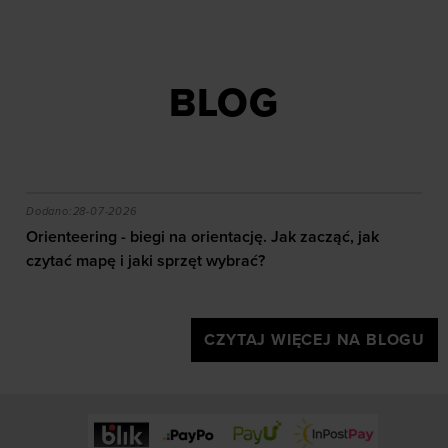
Dodaj produkt w
Dodaj produkt w
rozmiarze
rozmiarze
S
M
L
XL
XXL
S
M
L
XL
XXL
BLOG
akie efekty daje trening?
Orienteering - biegi na orientację. Jak zacząć, jak czy
Dodano:
28-07-2026
Orienteering - biegi na orientację. Jak zacząć, jak
czytać mapę i jaki sprzęt wybrać?
CZYTAJ WIĘCEJ NA BLOGU