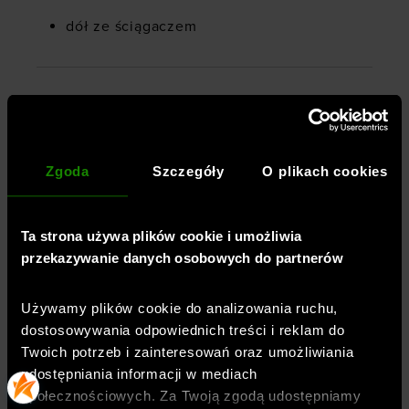
dół ze ściągaczem
Płeć
:
mężczyzna
Przeznaczenie
:
sportstyle
Krój
:
dopasowany
Zgoda
Szczegóły
O plikach cookies
Kolor
:
Khaki
Marka
:
Under Armour
Ta strona używa plików cookie i umożliwia
Długość
:
standardowa
przekazywanie danych osobowych do partnerów
Kieszenie
:
zewnętrzne
,
otwarte
,
kangurka
Rękaw
:
długi
Używamy plików cookie do analizowania ruchu,
Materiał dominujący
:
bawełna
dostosowywania odpowiednich treści i reklam do
Kaptur
:
z kapturem
,
z regulacją
Twoich potrzeb i zainteresowań oraz umożliwiania
Styl bluzy
:
dresowa
,
nierozpinana
udostępniania informacji w mediach
Materiał główny
:
80% bawełna,20% poliester
społecznościowych. Za Twoją zgodą udostępniamy