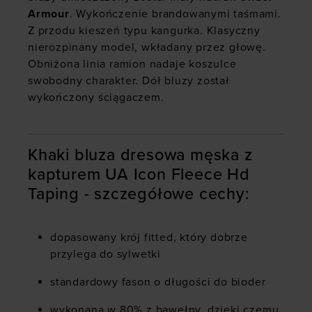
Armour
. Wykończenie brandowanymi taśmami.
Z przodu kieszeń typu kangurka. Klasyczny
nierozpinany model, wkładany przez głowę.
Obniżona linia ramion nadaje koszulce
swobodny charakter. Dół bluzy został
wykończony ściągaczem.
Khaki bluza dresowa męska z
kapturem UA Icon Fleece Hd
Taping - szczegółowe cechy:
dopasowany krój fitted, który dobrze
przylega do sylwetki
standardowy fason o długości do bioder
wykonana w 80% z bawełny, dzięki czemu