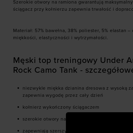
Szerokie otwory na ramiona gwarantują maksymalny 
ściągacz przy kołnierzu zapewnia trwałość i dopra
Materiał: 57% bawełna, 38% poliester, 5% elastan –
miękkości, elastyczności i wytrzymałości.
Męski top treningowy Under A
Rock Camo Tank - szczegółow
niezwykle miękka dzianina dresowa z wysoką z
zapewnia wygodę przez cały dzień
kołnierz wykończony ściągaczem
szerokie otwory na ramiona
zapewniają szerszy zakres ruchu