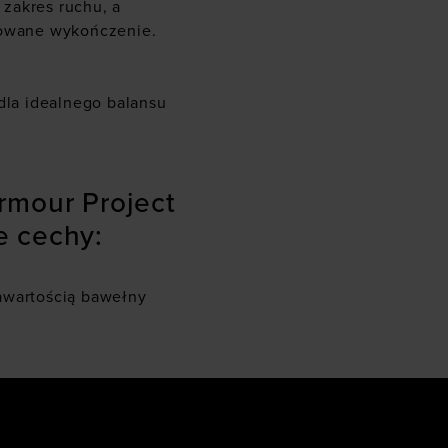
zakres ruchu, a
cowane wykończenie.
 dla idealnego balansu
rmour Project
e cechy:
awartością bawełny