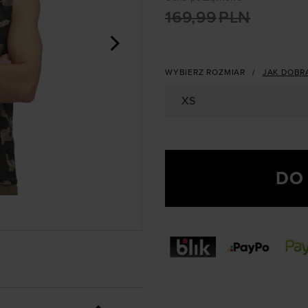
169,99
PLN
>
WYBIERZ ROZMIAR
JAK DOBR
XS
DO