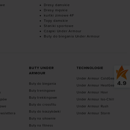
owe
Dresy damskie
Dresy męskie
kurtki zimowe 4F
Topy damskie
Staniki sportowe
Czapki Under Armour
Buty do biegania Under Armour
BUTY UNDER
TECHNOLOGIE
ARMOUR
Under Armour ColdGear
4.9
Buty do biegania
Under Armour HeatGear
Buty treningowe
u
Under Armour Hovr
Buty trekkingowe
epów
Under Armour Iso-Chill
Buty do crossfitu
towe
Under Armour Rush
Buty do koszykówki
ewslettera
Under Armour Storm
Buty na siłownie
Buty na fitness