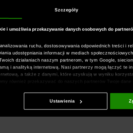
Szczegóły
kie i umożliwia przekazywanie danych osobowych do partner
nalizowania ruchu, dostosowywania odpowiednich treści i re
iania udostępniania informacji w mediach społecznościowyc
 Twoich działaniach naszym partnerom, w tym Google, sieci
mą i analityką internetową. Nasi partnerzy mogą łączyć te in
ernetową, a także z danymi, które uzyskują w wyniku korzysta
emy również przekazywać do naszych partnerów Twoje dane 
etowych i usprawniania sposobu ich wyświetlania, przeprow
ia treści oraz udoskonalania rozwiązań oferowanych przez n
Ustawienia
Z
gółowe informacje znajdziesz w naszej
Polityce prywatnośc