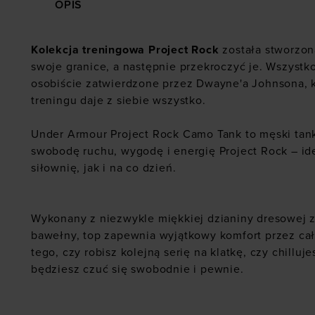
OPIS
Kolekcja treningowa Project Rock
została stworzon
swoje granice, a następnie przekroczyć je. Wszystko
osobiście zatwierdzone przez Dwayne'a Johnsona, 
treningu daje z siebie wszystko.
Under Armour Project Rock Camo Tank to męski tank 
swobodę ruchu, wygodę i energię Project Rock – id
siłownię, jak i na co dzień.
Wykonany z niezwykle miękkiej dzianiny dresowej 
bawełny, top zapewnia wyjątkowy komfort przez cał
tego, czy robisz kolejną serię na klatkę, czy chilluj
będziesz czuć się swobodnie i pewnie.