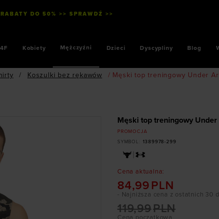
 RABATY DO 50% >> SPRAWDŹ >>
Mężczyźni
4F
Kobiety
Dzieci
Dyscypliny
Blog
hirty
/
Koszulki bez rękawów
/
Męski top treningowy Under Ar
Męski top treningowy Under 
PROMOCJA
SYMBOL
:
1389978-299
Cena aktualna
:
84,99
PLN
- Najniższa cena z ostatnich 30 
119,99
PLN
Cena początkowa