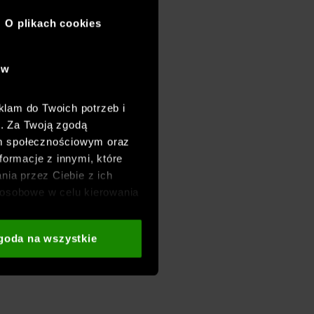
O plikach cookies
ów
klam do Twoich potrzeb i
h. Za Twoją zgodą
om społecznościowym oraz
formacje z innymi, które
nia przez Ciebie z ich
osobowe w celu kierowania
adzania badań
aszych partnerów (np. sieci
goda na wszystkie
i
oraz sekcji „Szczegóły”