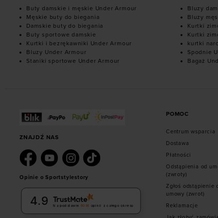
Buty damskie i męskie Under Armour
Bluzy dam
Męskie buty do biegania
Bluzy męs
Damskie buty do biegania
Kurtki zi
Buty sportowe damskie
Kurtki zi
Kurtki i bezrękawniki Under Armour
kurtki nar
Bluzy Under Armour
Spodnie U
Staniki sportowe Under Armour
Bagaż Un
POMOC
Centrum wsparcia
ZNAJDŹ NAS
Dostawa
Płatności
Odstąpienia od u
(zwroty)
Opinie o Sportstylestory
Zgłoś odstąpienie 
umowy (zwrot)
4.9
Reklamacje
Na podstawie
6036
opinii
z całego okresu
Jak złożyć zamówi