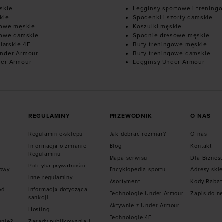
skie
Legginsy sportowe i trening
kie
Spodenki i szorty damskie
mowe męskie
Koszulki męskie
mowe damskie
Spodnie dresowe męskie
ciarskie 4F
Buty treningowe męskie
nder Armour
Buty treningowe damskie
der Armour
Legginsy Under Armour
REGULAMINY
PRZEWODNIK
O NAS
Regulamin e-sklepu
Jak dobrać rozmiar?
O nas
Informacja o zmianie
Blog
Kontakt
Regulaminu
Mapa serwisu
Dla Biznes
Polityka prywatności
mowy
Encyklopedia sportu
Adresy skl
Inne regulaminy
Asortyment
Kody Raba
od
Informacja dotycząca
Technologie Under Armour
Zapis do n
sankcji
Aktywnie z Under Armour
Hosting
Technologie 4F
enie?
Zasady publikowania i