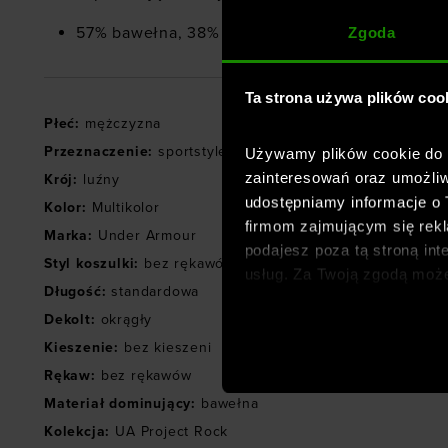
57% bawełna, 38% poliester, 5% elastan
Zgoda
Ta strona używa plików coo
Płeć
:
mężczyzna
Przeznaczenie
:
sportstyle
,
fitness / trening
Używamy plików cookie do a
zainteresowań oraz umożliw
Krój
:
luźny
udostępniamy informacje o
Kolor
:
Multikolor
firmom zajmującym się rekla
Marka
:
Under Armour
podajesz poza tą stroną int
Styl koszulki
:
bez rękawów
usług. Za Twoją zgodą moż
Długość
:
standardowa
dopasowanych reklam intern
Dekolt
:
okrągły
analitycznych, dopasowywan
społecznościowych). Szcze
Kieszenie
:
bez kieszeni
Rękaw
:
bez rękawów
Materiał dominujący
:
bawełna
Kolekcja
:
UA Project Rock