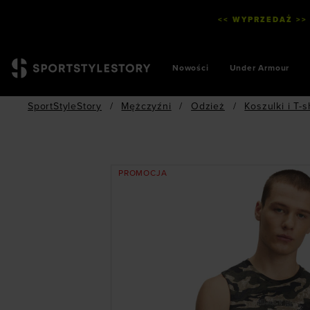
<< WYPRZEDAŻ >>
Nowości
Under Armour
SportStyleStory
/
Mężczyźni
/
Odzież
/
Koszulki i T-s
PROMOCJA