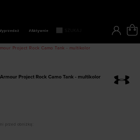
SZYBKIE PŁATNOŚCI: BLIK, PAYPO, PAYU
Wyprzedaż
#Aktywnie
mour Project Rock Camo Tank - multikolor
Armour Project Rock Camo Tank - multikolor
dni przed obniżką
: