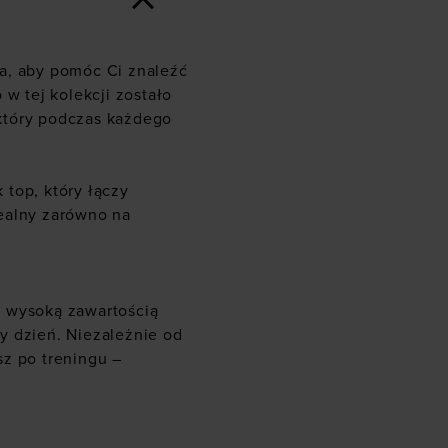
a, aby pomóc Ci znaleźć
 w tej kolekcji zostało
który podczas każdego
top, który łączy
ealny zarówno na
z wysoką zawartością
y dzień. Niezależnie od
esz po treningu –