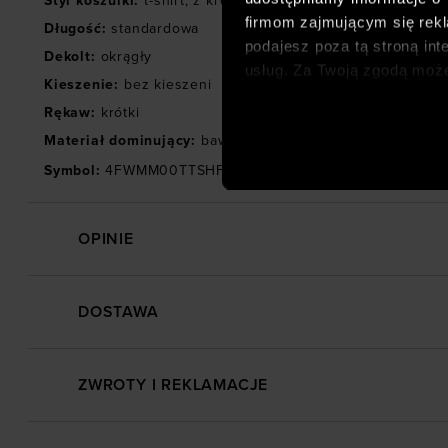
Styl koszulki
:
t-shirt
,
z krótkim rękawem
firmom zajmującym się rekla
Długość
:
standardowa
podajesz poza tą stroną int
Dekolt
:
okrągły
usług. Za Twoją zgodą moż
Kieszenie
:
bez kieszeni
dopasowanych reklam intern
Rękaw
:
krótki
analitycznych, dopasowywan
Materiał dominujący
:
bawełna
społecznościowych). Szcze
Symbol
:
4FWMM00TTSHF1846-32S
OPINIE
DOSTAWA
ZWROTY I REKLAMACJE