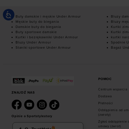
Buty damskie i męskie Under Armour
Bluzy dam
Męskie buty do biegania
Bluzy męs
Damskie buty do biegania
Kurtki zi
Buty sportowe damskie
Kurtki zi
Kurtki i bezrękawniki Under Armour
kurtki nar
Bluzy Under Armour
Spodnie U
Staniki sportowe Under Armour
Bagaż Un
POMOC
Centrum wsparcia
ZNAJDŹ NAS
Dostawa
Płatności
Odstąpienia od u
(zwroty)
Opinie o Sportstylestory
Zgłoś odstąpienie 
umowy (zwrot)