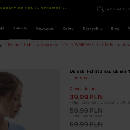
 RABATY DO 50% >> SPRAWDŹ >>
Kobiety
4F
Mężczyźni
Dzieci
Dyscypliny
Blog
ty
/
Damski t-shirt z nadrukiem 4F 4FWMM00TTSHF1846 - niebie
Damski t-shirt z nadrukie
PROMOCJA
Cena aktualna
:
39,99
PLN
- Najniższa cena z ostatnich 30 
59,99
PLN
Cena początkowa
59,99
PLN