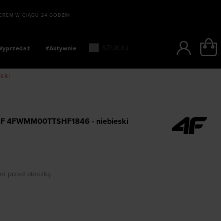
SZYBKIE PŁATNOŚCI: BLIK, PAYPO
Wyprzedaż
#Aktywnie
ski
m 4F 4FWMM00TTSHF1846 - niebieski
dni przed obniżką
: