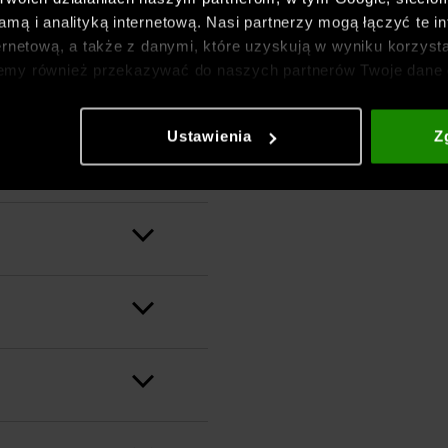
mą i analityką internetową. Nasi partnerzy mogą łączyć te in
ernetową, a także z danymi, które uzyskują w wyniku korzysta
emy również przekazywać do naszych partnerów Twoje dane 
etowych i usprawniania sposobu ich wyświetlania, przeprow
ia treści oraz udoskonalania rozwiązań oferowanych przez n
Ustawienia
Z
gółowe informacje znajdziesz w naszej
Polityce prywatnośc