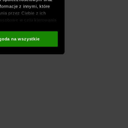
formacje z innymi, które
nia przez Ciebie z ich
osobowe w celu kierowania
adzania badań
aszych partnerów (np. sieci
goda na wszystkie
i
oraz sekcji „Szczegóły”