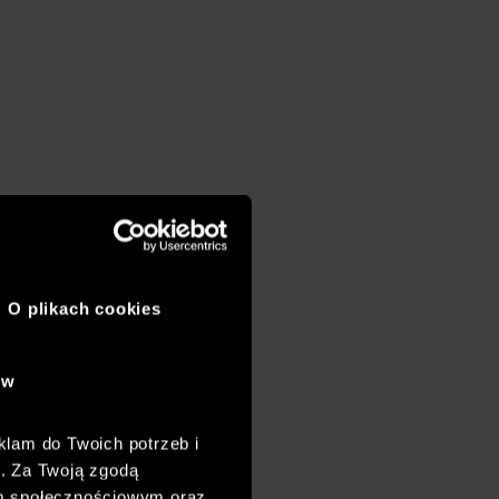
O plikach cookies
ów
klam do Twoich potrzeb i
h. Za Twoją zgodą
om społecznościowym oraz