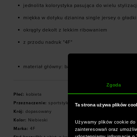
jednolita kolorystyka pasująca do wielu stylizacj
miękka w dotyku dzianina single jersey o gładk
okrągły dekolt z lekkim ribowaniem
z przodu nadruk "4F"
materiał główny: b
awełna 95%, elastan 5%
Zgoda
Płeć
:
kobieta
Przeznaczenie
:
sportstyle
Ta strona używa plików coo
Krój
:
dopasowany
Kolor
:
Niebieski
Używamy plików cookie do a
Marka
:
4F
zainteresowań oraz umożliw
udostępniamy informacje o