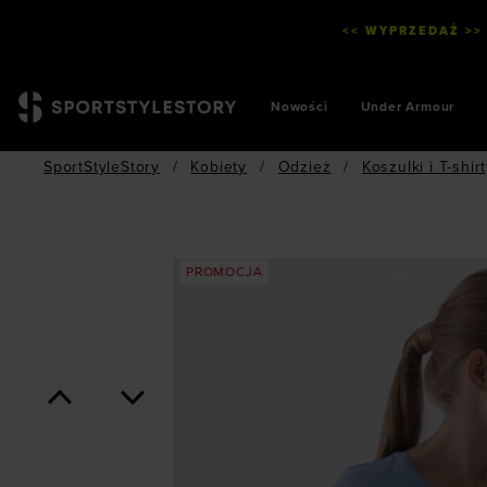
<< WYPRZEDAŻ >>
Nowości
Under Armour
SportStyleStory
/
Kobiety
/
Odzież
/
Koszulki i T-shir
PROMOCJA
<
>