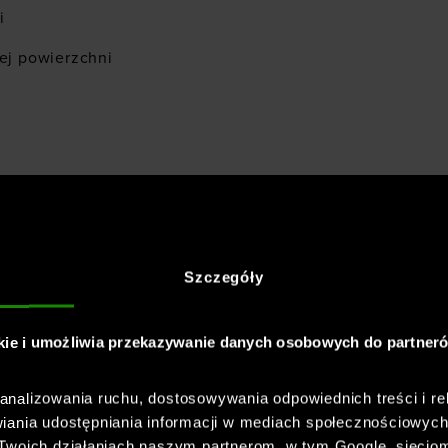
i
iej powierzchni
Szczegóły
kie i umożliwia przekazywanie danych osobowych do partner
nalizowania ruchu, dostosowywania odpowiednich treści i re
iania udostępniania informacji w mediach społecznościowyc
 Twoich działaniach naszym partnerom, w tym Google, sieci