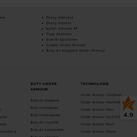
owe
Dresy damskie
Dresy męskie
kurtki zimowe 4F
Topy damskie
Staniki sportowe
Czapki Under Armour
Buty do biegania Under Armour
BUTY UNDER
TECHNOLOGIE
ARMOUR
Under Armour ColdGear
Buty do biegania
Under Armour HeatGear
Buty treningowe
u
Under Armour Hovr
4.9
Buty trekkingowe
epów
Under Armour Iso-Chill
Buty do crossfitu
towe
Under Armour Rush
Buty do koszykówki
ewslettera
Under Armour Storm