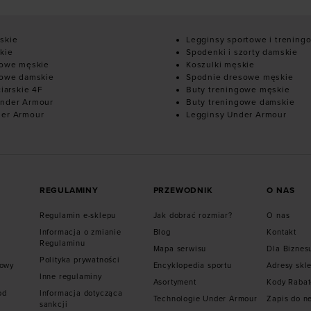
skie
Legginsy sportowe i trening
kie
Spodenki i szorty damskie
mowe męskie
Koszulki męskie
mowe damskie
Spodnie dresowe męskie
ciarskie 4F
Buty treningowe męskie
nder Armour
Buty treningowe damskie
der Armour
Legginsy Under Armour
REGULAMINY
PRZEWODNIK
O NAS
Regulamin e-sklepu
Jak dobrać rozmiar?
O nas
Informacja o zmianie
Blog
Kontakt
Regulaminu
Mapa serwisu
Dla Biznes
Polityka prywatności
mowy
Encyklopedia sportu
Adresy skl
Inne regulaminy
Asortyment
Kody Raba
od
Informacja dotycząca
Technologie Under Armour
Zapis do n
sankcji