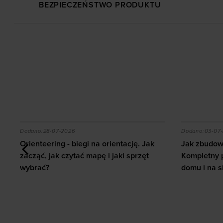
BEZPIECZEŃSTWO PRODUKTU
 z ab wheel i jakie efekty daje trening?
Orienteering - biegi na orientację. Jak zacząć, jak c
Jak zbudow
Dodano:
28-07-2026
Dodano:
03-07
Orienteering - biegi na orientację. Jak
Jak zbudowa
zacząć, jak czytać mapę i jaki sprzęt
Kompletny 
wybrać?
domu i na s