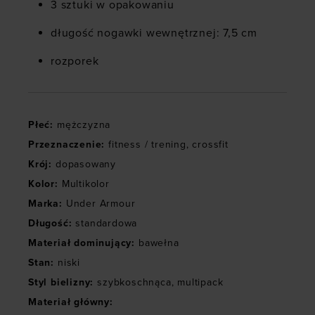
3 sztuki w opakowaniu
długość nogawki wewnętrznej: 7,5 cm
rozporek
Płeć
:
mężczyzna
Przeznaczenie
:
fitness / trening
,
crossfit
Krój
:
dopasowany
Kolor
:
Multikolor
Marka
:
Under Armour
Długość
:
standardowa
Materiał dominujący
:
bawełna
Stan
:
niski
Styl bielizny
:
szybkoschnąca
,
multipack
Materiał główny
: