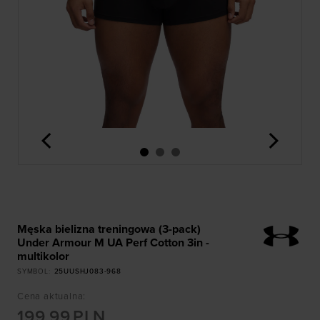
<
>
Męska bielizna treningowa (3-pack)
Under Armour M UA Perf Cotton 3in -
multikolor
SYMBOL
:
25UUSHJ083-968
Cena aktualna
:
199,99
PLN