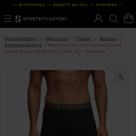
<< WYPRZEDAŻ >> RABATY DO 50% >> SPRAWDŹ >>
Menu
Szukaj
SportStyleStory
/
Mężczyźni
/
Odzież
/
Bielizna
/
Komplety bielizny
/
Męska bielizna treningowa (3-pack)
Under Armour M UA Perf Cotton 3in - multikolor