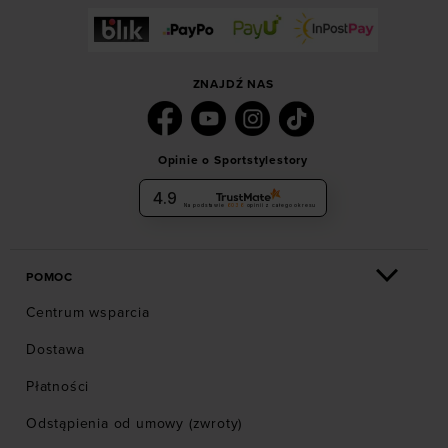
ZNAJDŹ NAS
Opinie o Sportstylestory
4.9
Na podstawie
6036
opinii
z całego okresu
POMOC
Centrum wsparcia
Dostawa
Płatności
Odstąpienia od umowy (zwroty)