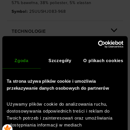
57% bawełna, 38% poliester, 5% elastan
Symbol
:
25UUSHJ083-968
TECHNOLOGIE
OPINIE
Zgoda
Szczegóły
O plikach cookies
DOSTAWA
Ta strona używa plików cookie i umożliwia
przekazywanie danych osobowych do partnerów
ZWROTY I REKLAMACJE
Używamy plików cookie do analizowania ruchu,
dostosowywania odpowiednich treści i reklam do
BEZPIECZEŃSTWO PRODUKTU
Twoich potrzeb i zainteresowań oraz umożliwiania
udostępniania informacji w mediach