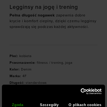
Legginsy na jogę i trening
Pełna długość nogawek
zapewnia dobre
krycie i komfort cieplny, dzięki czemu legginsy
sprawdzają się podczas każdej aktywności.
Płeć
:
kobieta
Przeznaczenie
:
fitness / trening
,
joga
Kolor
:
Denim
Marka
:
4F
Długość
:
standardowa
Kieszenie
:
bez kieszeni
Materiał dominujący
:
materiał syntetyczny
Stan
:
wysoki
Zgoda
Szczegóły
O plikach cookies