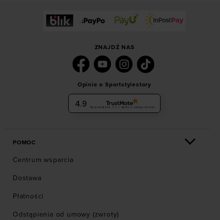
ZNAJDŹ NAS
Opinie o Sportstylestory
4.9
Na podstawie
6036
opinii
z całego okresu
POMOC
Centrum wsparcia
Dostawa
Płatności
Odstąpienia od umowy (zwroty)