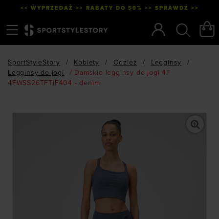
<< WYPRZEDAŻ >> RABATY DO 50% >> SPRAWDŹ >>
Menu
Szukaj
SportStyleStory
/
Kobiety
/
Odzież
/
Legginsy
/
Legginsy do jogi
/
Damskie legginsy do jogi 4F
4FWSS26TFTIF404 - denim