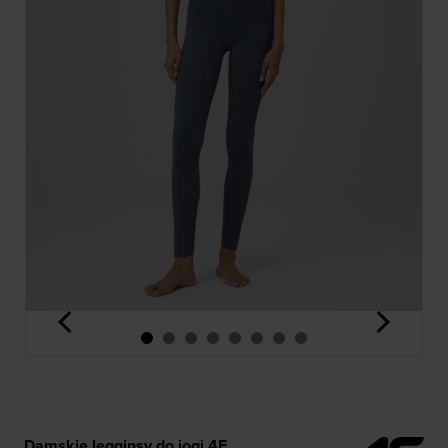
<
>
Damskie legginsy do jogi 4F