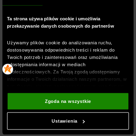
Właściwości legginsów
:
szybkoschnące
Materiał główny
:
80% poliamid, 20% elastan
Ta strona używa plików cookie i umożliwia
Symbol
:
4FWSS26TFTIF404-32S
przekazywanie danych osobowych do partnerów
TECHNOLOGIE
Używamy plików cookie do analizowania ruchu,
dostosowywania odpowiednich treści i reklam do
Twoich potrzeb i zainteresowań oraz umożliwiania
OPINIE
udostępniania informacji w mediach
społecznościowych. Za Twoją zgodą udostępniamy
informacje o Twoich działaniach naszym partnerom, w
DOSTAWA
tym Google, sieciom społecznościowym oraz firmom
zajmującym się reklamą i analityką internetową. Nasi
partnerzy mogą łączyć te informacje z innymi, które
Zgoda na wszystkie
ZWROTY I REKLAMACJE
podajesz poza tą stroną internetową, a także z
danymi, które uzyskują w wyniku korzystania przez
Ustawienia
Ciebie z ich usług. Za Twoją zgodą możemy również
BEZPIECZEŃSTWO PRODUKTU
przekazywać do naszych partnerów Twoje dane