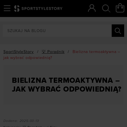
Menu
Szukaj
SportStyleStory
/
💡 Poradnik
/
Bielizna termoaktywna –
jak wybrać odpowiednią?
BIELIZNA TERMOAKTYWNA –
JAK WYBRAĆ ODPOWIEDNIĄ?
Dodano:
2025-03-13