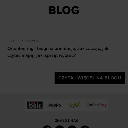
BLOG
akie efekty daje trening?
Orienteering - biegi na orientację. Jak zacząć, jak czy
Dodano:
28-07-2026
Orienteering - biegi na orientację. Jak zacząć, jak
czytać mapę i jaki sprzęt wybrać?
CZYTAJ WIĘCEJ NA BLOGU
ZNAJDŹ NAS