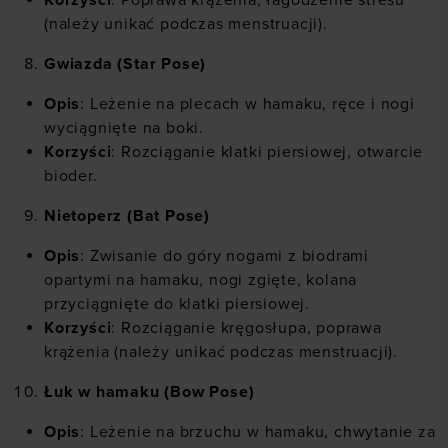
(należy unikać podczas menstruacji).
Gwiazda (Star Pose)
Opis
: Leżenie na plecach w hamaku, ręce i nogi
wyciągnięte na boki.
Korzyści
: Rozciąganie klatki piersiowej, otwarcie
bioder.
Nietoperz (Bat Pose)
Opis
: Zwisanie do góry nogami z biodrami
opartymi na hamaku, nogi zgięte, kolana
przyciągnięte do klatki piersiowej.
Korzyści
: Rozciąganie kręgosłupa, poprawa
krążenia (należy unikać podczas menstruacji).
Łuk w hamaku (Bow Pose)
Opis
: Leżenie na brzuchu w hamaku, chwytanie za