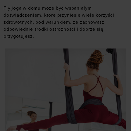
Fly joga w domu może być wspaniałym
doświadczeniem, które przyniesie wiele korzyści
zdrowotnych, pod warunkiem, że zachowasz
odpowiednie środki ostrożności i dobrze się
przygotujesz.