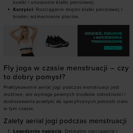
kostki i unoszenie klatki piersiowej.
Korzyści
: Rozciąganie mięśni klatki piersiowej i
bioder, wzmacnianie pleców.
Fly joga w czasie menstruacji – czy
to dobry pomysł?
Praktykowanie aerial jogi podczas menstruacji jest
możliwe, ale wymaga pewnych środków ostrożności i
dostosowania praktyki do specyficznych potrzeb ciała
w tym czasie.
Zalety aerial jogi podczas menstruacji
Łagodzenie napięcia
: Delikatne rozciąganie i