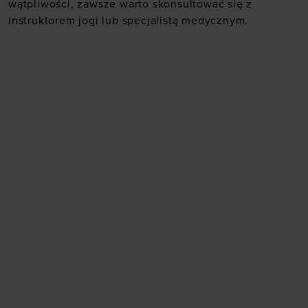
wątpliwości, zawsze warto skonsultować się z
instruktorem jogi lub specjalistą medycznym.