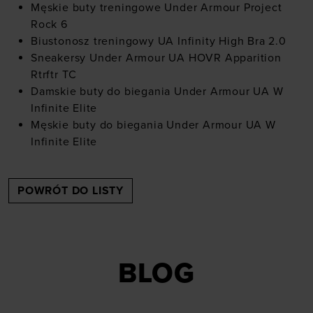
Męskie buty treningowe Under Armour Project
Rock 6
Biustonosz treningowy UA Infinity High Bra 2.0
Sneakersy Under Armour UA HOVR Apparition
Rtrftr TC
Damskie buty do biegania Under Armour UA W
Infinite Elite
Męskie buty do biegania Under Armour UA W
Infinite Elite
POWRÓT DO LISTY
BLOG