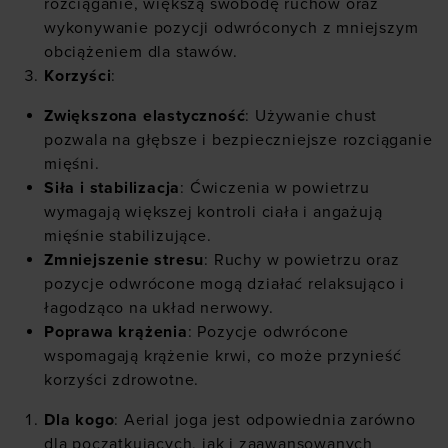
rozciąganie, większą swobodę ruchów oraz
wykonywanie pozycji odwróconych z mniejszym
obciążeniem dla stawów.
Korzyści
:
Zwiększona elastyczność
: Używanie chust
pozwala na głębsze i bezpieczniejsze rozciąganie
mięśni.
Siła i stabilizacja
: Ćwiczenia w powietrzu
wymagają większej kontroli ciała i angażują
mięśnie stabilizujące.
Zmniejszenie stresu
: Ruchy w powietrzu oraz
pozycje odwrócone mogą działać relaksująco i
łagodząco na układ nerwowy.
Poprawa krążenia
: Pozycje odwrócone
wspomagają krążenie krwi, co może przynieść
korzyści zdrowotne.
Dla kogo
: Aerial joga jest odpowiednia zarówno
dla początkujących, jak i zaawansowanych