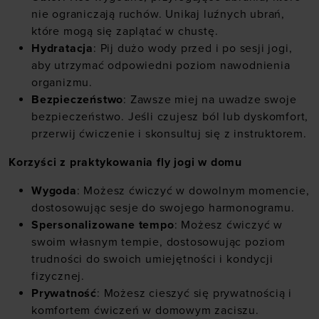
nie ograniczają ruchów. Unikaj luźnych ubrań,
które mogą się zaplątać w chustę.
Hydratacja
: Pij dużo wody przed i po sesji jogi,
aby utrzymać odpowiedni poziom nawodnienia
organizmu.
Bezpieczeństwo
: Zawsze miej na uwadze swoje
bezpieczeństwo. Jeśli czujesz ból lub dyskomfort,
przerwij ćwiczenie i skonsultuj się z instruktorem.
Korzyści z praktykowania fly jogi w domu
Wygoda
: Możesz ćwiczyć w dowolnym momencie,
dostosowując sesje do swojego harmonogramu.
Spersonalizowane tempo
: Możesz ćwiczyć w
swoim własnym tempie, dostosowując poziom
trudności do swoich umiejętności i kondycji
fizycznej.
Prywatność
: Możesz cieszyć się prywatnością i
komfortem ćwiczeń w domowym zaciszu.