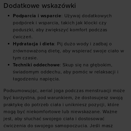
Dodatkowe wskazówki
Podparcia i wsparcie
: Używaj dodatkowych
podpórek i wsparcia, takich jak klocki czy
poduszki, aby zwiększyć komfort podczas
ćwiczeń.
Hydratacja i dieta
: Pij dużo wody i zadbaj o
zrównoważoną dietę, aby wspierać swoje ciało w
tym czasie.
Techniki oddechowe
: Skup się na głębokim,
świadomym oddechu, aby pomóc w relaksacji i
łagodzeniu napięcia.
Podsumowując, aerial joga podczas menstruacji może
być korzystna, pod warunkiem, że dostosujesz swoją
praktykę do potrzeb ciała i unikniesz pozycji, które
mogą być niekomfortowe lub niewskazane. Ważne
jest, aby słuchać swojego ciała i dostosować
ćwiczenia do swojego samopoczucia. Jeśli masz