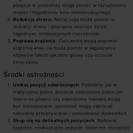
pozycje w powietrzu mogą pomóc w rozluźnieniu
mięśni i łagodzeniu bólu menstruacyjnego.
Redukcja stresu
: Aerial joga może pomóc w
redukcji stresu i poprawie nastroju dzięki
łagodnym, relaksacyjnym ćwiczeniom.
Poprawa krążenia
: Ćwiczenia mogą wspierać
krążenie krwi, co może pomóc w łagodzeniu
objawów takich jak bóle głowy czy uczucie
zmęczenia.
Środki ostrożności
Unikaj pozycji odwróconych
: Podobnie jak w
tradycyjnej jodze, pozycje odwrócone (takie jak
stanie na głowie czy odwrócone hamaki) mogą
być niewskazane, ponieważ mogą zakłócać
naturalny przepływ krwi i powodować dyskomfort.
Skup się na delikatnych pozycjach
: Wybieraj
łagodne, relaksacyjne pozycje, które nie obciążają