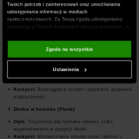
zakończenia sesji.
Twoich potrzeb i zainteresowań oraz umożliwiania
udostępniania informacji w mediach
Pozycja dziecka (Child’s Pose)
społecznościowych. Za Twoją zgodą udostępniamy
informacje o Twoich działaniach naszym partnerom, w
Opis
: Siedzenie na piętach, z czołem opartym na
tym Google, sieciom społecznościowym oraz firmom
macie lub hamaku.
zajmującym się reklamą i analityką internetową. Nasi
Korzyści
: Relaksacja, rozciąganie dolnej części
partnerzy mogą łączyć te informacje z innymi, które
Zgoda na wszystkie
pleców.
podajesz poza tą stroną internetową, a także z
Pozycja motyla (Butterfly Pose)
danymi, które uzyskują w wyniku korzystania przez
Ustawienia
Ciebie z ich usług. Za Twoją zgodą możemy również
Opis
: Siedzenie w hamaku z podeszwami stóp
przekazywać do naszych partnerów Twoje dane
złączonymi, kolana rozłożone na boki.
osobowe w celu kierowania dopasowanych reklam
Korzyści
: Rozciąganie bioder i pachwin, poprawa
internetowych i usprawniania sposobu ich
elastyczności.
wyświetlania, przeprowadzania badań analitycznych,
dopasowywania treści oraz udoskonalania rozwiązań
Deska w hamaku (Plank)
oferowanych przez naszych partnerów (np. sieci
Opis
: Trzymanie się hamaka rękami, ciało
społecznościowych). Szczegółowe informacje
wyprostowane w pozycji deski.
znajdziesz w naszej
Polityce prywatności
oraz sekcji
Korzyści
: Wzmacnianie mięśni core, ramion i
„Szczegóły”