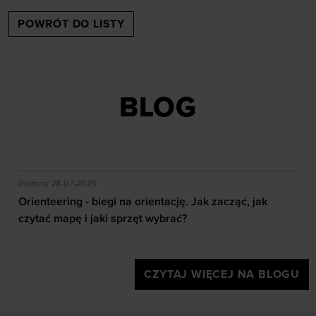
POWRÓT DO LISTY
BLOG
akie efekty daje trening?
Orienteering - biegi na orientację. Jak zacząć, jak czy
Dodano:
28-07-2026
Orienteering - biegi na orientację. Jak zacząć, jak
czytać mapę i jaki sprzęt wybrać?
CZYTAJ WIĘCEJ NA BLOGU