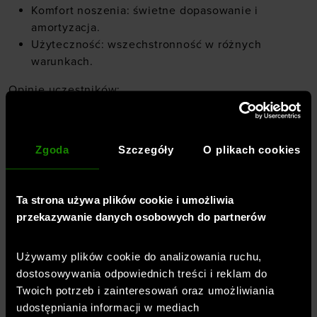
Komfort noszenia: świetne dopasowanie i
amortyzacja.
Użyteczność: wszechstronność w różnych
warunkach.
Opinie uczestników:
„Buty są stabilne i nie ślizgają się nawet na mokrej
nawierzchni, co dla mnie jest kluczowe.”
„Nie miałem żadnych otarć ani dyskomfortu, a
Zgoda
Szczegóły
O plikach cookies
często zdarza mi się to w nowych butach.”
„Lekkość tych butów pozytywnie mnie zaskoczyła
– dają poczucie wsparcia.”
Ta strona używa plików cookie i umożliwia
„To dobre buty do codziennego treningu,
przekazywanie danych osobowych do partnerów
szczególnie na urozmaiconych trasach.”
Używamy plików cookie do analizowania ruchu,
Jeśli szukacie sprzętu, który sprosta wyzwaniom
dostosowywania odpowiednich treści i reklam do
podczas biegania, te produkty zdecydowanie są warte
Twoich potrzeb i zainteresowań oraz umożliwiania
uwagi.
udostępniania informacji w mediach