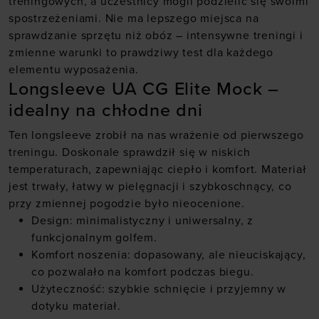
treningowych, a uczestnicy mogli podzielić się swoimi
spostrzeżeniami. Nie ma lepszego miejsca na
sprawdzanie sprzętu niż obóz – intensywne treningi i
zmienne warunki to prawdziwy test dla każdego
elementu wyposażenia.
Longsleeve UA CG Elite Mock
–
idealny na chłodne dni
Ten longsleeve zrobił na nas wrażenie od pierwszego
treningu. Doskonale sprawdził się w niskich
temperaturach, zapewniając ciepło i komfort. Materiał
jest trwały, łatwy w pielęgnacji i szybkoschnący, co
przy zmiennej pogodzie było nieocenione.
Design: minimalistyczny i uniwersalny, z
funkcjonalnym golfem.
Komfort noszenia: dopasowany, ale nieuciskający,
co pozwalało na komfort podczas biegu.
Użyteczność: szybkie schnięcie i przyjemny w
dotyku materiał.