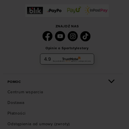
ZNAJDŹ NAS
Opinie o Sportstylestory
4.9
Na podstawie
6036
opinii
z całego okresu
POMOC
Centrum wsparcia
Dostawa
Płatności
Odstąpienia od umowy (zwroty)