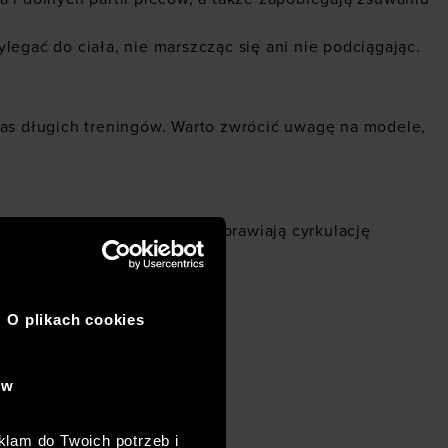
egać do ciała, nie marszcząc się ani nie podciągając.
zas długich treningów. Warto zwrócić uwagę na modele,
panele wentylacyjne, które poprawiają cyrkulację
okolicach bioder.
O plikach cookies
ów
klam do Twoich potrzeb i