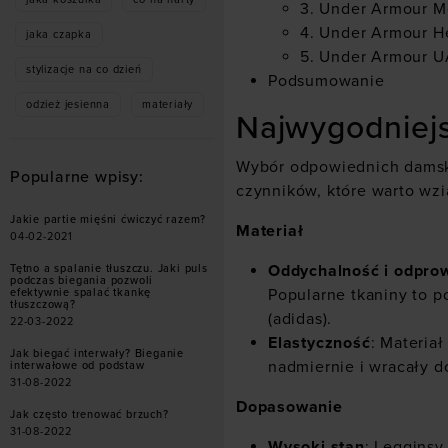
3. Under Armour Me
4. Under Armour H
jaka czapka
5. Under Armour U
stylizacje na co dzień
Podsumowanie
odzież jesienna
materiały
Najwygodniejs
Wybór odpowiednich dams
Popularne wpisy:
czynników, które warto wz
Jakie partie mięśni ćwiczyć razem?
Materiał
04-02-2021
Oddychalność i odprow
Tętno a spalanie tłuszczu. Jaki puls
podczas biegania pozwoli
Popularne tkaniny to po
efektywnie spalać tkankę
tłuszczową?
(adidas).
22-03-2022
Elastyczność
: Materia
Jak biegać interwały? Bieganie
nadmiernie i wracały d
interwałowe od podstaw
31-08-2022
Dopasowanie
Jak często trenować brzuch?
31-08-2022
Wysoki stan
:
Legginsy