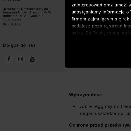
zainteresowań oraz umożliw
[Recenzja] Damskie buty do
udostępniamy informacje o
biegania Under Armour UA W
Infinite Elite 2 - Gabriela
firmom zajmującym się rekla
Topolewska
06-06-2025
podajesz poza tą stroną int
usług. Za Twoją zgodą moż
dopasowanych reklam intern
Dołącz do nas:
analitycznych, dopasowywan
społecznościowych). Szcze
Wytrzymałość
Dobre legginsy na tren
ulegać uszkodzeniu. Sp
Ochrona przed prześwity