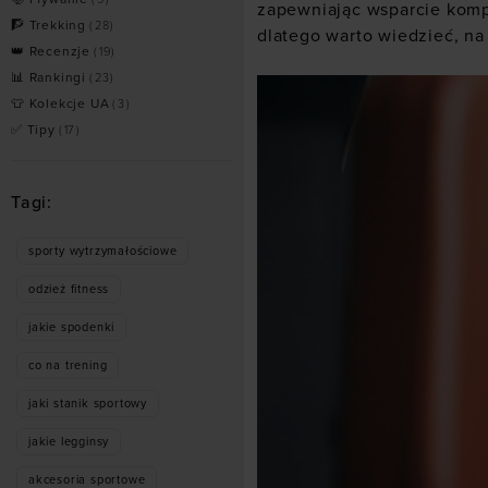
zapewniając wsparcie komp
🧗 Trekking
(
28
)
dlatego warto wiedzieć, n
👑 Recenzje
(
19
)
📊 Rankingi
(
23
)
👕 Kolekcje UA
(
3
)
✅ Tipy
(
17
)
Tagi:
sporty wytrzymałościowe
odzież fitness
jakie spodenki
co na trening
jaki stanik sportowy
jakie legginsy
akcesoria sportowe