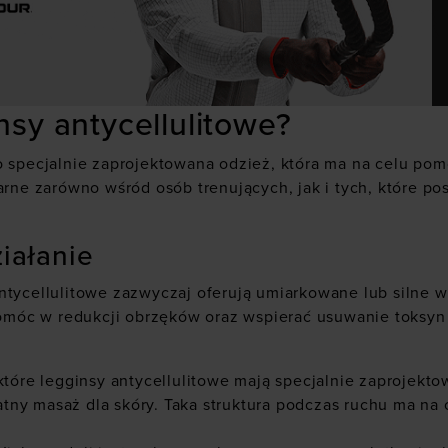
nsy antycellulitowe?
 specjalnie zaprojektowana odzież, która ma na celu pomó
larne zarówno wśród osób trenujących, jak i tych, które
ziałanie
antycellulitowe zazwyczaj oferują umiarkowane lub silne 
pomóc w redukcji obrzęków oraz wspierać usuwanie toksyn 
które legginsy antycellulitowe mają specjalnie zaprojektow
ikatny masaż dla skóry. Taka struktura podczas ruchu ma n