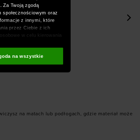
h. Za Twoją zgodą
om społecznościowym oraz
formacje z innymi, które
nia przez Ciebie z ich
osobowe w celu kierowania
adzania badań
aszych partnerów (np. sieci
goda na wszystkie
i
oraz sekcji „Szczegóły”
ćwiczysz na matach lub podłogach, gdzie materiał może