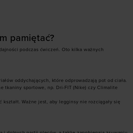
ym pamiętać?
ydajności podczas ćwiczeń. Oto kilka ważnych
riałów oddychających, które odprowadzają pot od ciała.
e tkaniny sportowe, np. Dri-FIT (Nike) czy Climalite
 kształt. Ważne jest, aby legginsy nie rozciągały się
 i dolnych partii pleców, a także zapobiegają zsuwaniu