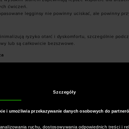
ych ćwiczeń.
opasowane legginsy nie powinny uciskać, ale powinny przyl
nimalizują ryzyko otarć i dyskomfortu, szczególnie podc
szwy lub są całkowicie bezszwowe.
za
Niektóre legginsy mają specjalne wstawki z siateczki lub 
najbardziej narażonych na pot, jak np. za kolanami czy w 
Szczegóły
kie i umożliwia przekazywanie danych osobowych do partner
nalizowania ruchu, dostosowywania odpowiednich treści i re