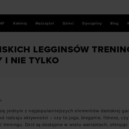
4F
Kobiety
Mężczyźni
Dzieci
Dyscypliny
Blog
k
/
Top 5 damskich legginsów treningowych – wygodne przysiad
MSKICH LEGGINSÓW TRENI
 I NIE TYLKO
gi
się jednym z najpopularniejszych elementów damskiej gar
 od rodzaju aktywności – czy to
joga
,
bieganie
,
fitness
, cz
 treningu. Dziś są dostępne w wielu wariantach, oferując