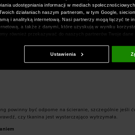
iania udostępniania informacji w mediach społecznościowyc
 Twoich działaniach naszym partnerom, w tym Google, sieci
mą i analityką internetową. Nasi partnerzy mogą łączyć te in
ernetową, a także z danymi, które uzyskują w wyniku korzysta
emy również przekazywać do naszych partnerów Twoje dane 
etowych i usprawniania sposobu ich wyświetlania, przeprow
ia treści oraz udoskonalania rozwiązań oferowanych przez n
Ustawienia
Z
gółowe informacje znajdziesz w naszej
Polityce prywatnośc
ing powinny być odporne na ścieranie, szczególnie jeśli 
rawdź, czy tkanina jest wystarczająco wytrzymała.
waniem