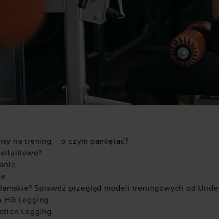
nsy na trening – o czym pamiętać?
ellulitowe?
łanie
ie
y damskie? Sprawdź przegląd modeli treningowych od Und
A HG Legging
otion Legging