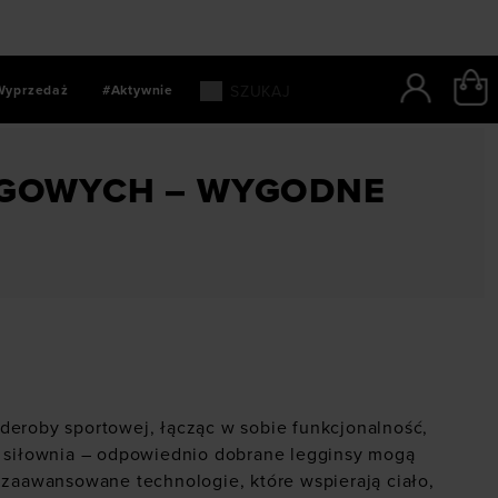
Wyprzedaż
#Aktywnie
y i nie tylko
NGOWYCH – WYGODNE
deroby sportowej, łącząc w sobie funkcjonalność,
y
siłownia
– odpowiednio dobrane legginsy mogą
 zaawansowane technologie, które wspierają ciało,