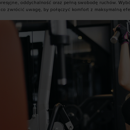
resyjne, oddychalność oraz pełną swobodę ruchów. Wybó
a co zwrócić uwagę, by połączyć komfort z maksymalną ef