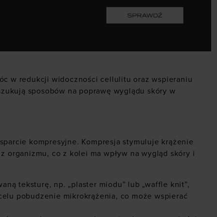
c w redukcji widoczności cellulitu oraz wspieraniu
 poszukują sposobów na poprawę wyglądu skóry w
wsparcie kompresyjne. Kompresja stymuluje krążenie
z organizmu, co z kolei ma wpływ na wygląd skóry i
aną teksturę, np. „plaster miodu” lub „waffle knit”,
a celu pobudzenie mikrokrążenia, co może wspierać