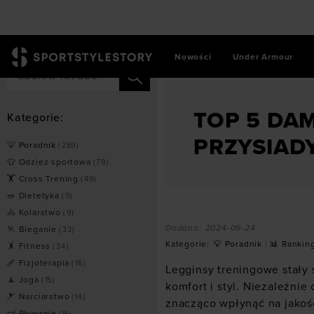
Nowości
Under Armour
SportStyleStory
/
💡 Poradni
TOP 5 DA
Kategorie:
PRZYSIADY
💡 Poradnik
(
289
)
👕 Odzież sportowa
(
79
)
🏋 Cross Trening
(
49
)
🥗 Dietetyka
(
9
)
🚴 Kolarstwo
(
9
)
Dodano:
2024-09-24
🏃 Bieganie
(
33
)
Kategorie:
💡 Poradnik
|
📊 Rankin
🤸 Fitness
(
34
)
🩹 Fizjoterapia
(
16
)
Legginsy treningowe stały 
🧘 Joga
(
15
)
komfort i styl. Niezależnie
🎿 Narciarstwo
(
14
)
znacząco wpłynąć na jakość
🤿 Pływanie
(
9
)