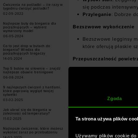
Ćwiczenia na pośladki – ile razy w
się podczas intensywn
tygodniu ćwiczyć pośladki?
Przyleganie
: Dobrze d
02-09-2022
Najlepsze buty do biegania dla
Bezszwowe wykończenie
początkujących – wybierz
wymarzony model
06-05-2024
Bezszwowe legginsy
mi
które oferują płaskie 
Co to jest drop w butach do
biegania? Wiedza dla
początkujących biegaczy
Przepuszczalność powietr
14-05-2024
Top 5 butów na siłownię – znajdź
Panele wentylacyjne
: 
najlepsze obuwie treningowe
powietrza w miejscach 
06-08-2024
9 najlepszych ćwiczeń z hantlami,
które poprawią wygląd twojej
sylwetki
Zgoda
03-02-2025
Jak ubrać się do biegania w
zależności od temperatury?
Ta strona używa plików coo
11-02-2025
Najlepsze ćwiczenia, które możesz
wykonać zaraz po przebudzeniu
Używamy plików cookie do a
14-02-2025