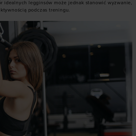
r idealnych legginsów może jednak stanowić wyzwanie,
ektywnością podczas treningu.