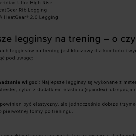
ridian Ultra High Rise
eatGear Rib Legging
A HeatGear® 2.0 Legging
ze legginsy na trening – o cz
kich
legginsów na trening
jest kluczowy dla komfortu i w
iąć pod uwagę:
adzanie wilgoci
: Najlepsze legginsy są wykonane z mate
liester, nylon z dodatkiem elastanu (spandex) lub specjaln
ł powinien być elastyczny, ale jednocześnie dobrze trzymać
o pierwotnej formy po treningu.
 z wysokim stanem
zapewniają lepsze wsparcie dla brzucha