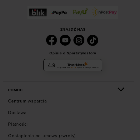
ZNAJDŹ NAS
Opinie o Sportstylestory
4.9
Na podstawie
6036
opinii
z całego okresu
POMOC
Centrum wsparcia
Dostawa
Płatności
Odstąpienia od umowy (zwroty)