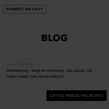
POWRÓT DO LISTY
BLOG
akie efekty daje trening?
Orienteering - biegi na orientację. Jak zacząć, jak czy
Dodano:
28-07-2026
Orienteering - biegi na orientację. Jak zacząć, jak
czytać mapę i jaki sprzęt wybrać?
CZYTAJ WIĘCEJ NA BLOGU