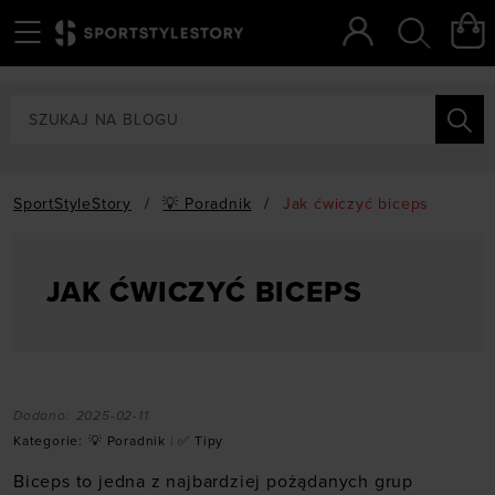
Menu
Szukaj
SportStyleStory
/
💡 Poradnik
/
Jak ćwiczyć biceps
JAK ĆWICZYĆ BICEPS
Dodano:
2025-02-11
Kategorie:
💡 Poradnik
|
✅ Tipy
Biceps to jedna z najbardziej pożądanych grup