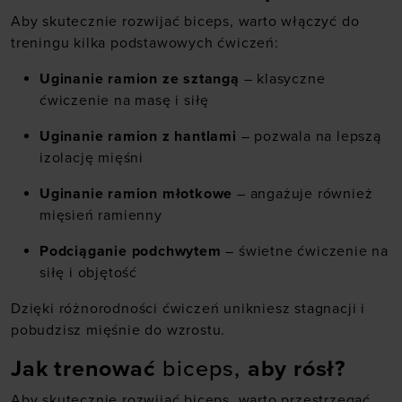
Aby skutecznie rozwijać biceps, warto włączyć do
treningu kilka podstawowych ćwiczeń:
Uginanie ramion ze sztangą
– klasyczne
ćwiczenie na masę i siłę
Uginanie ramion z hantlami
– pozwala na lepszą
izolację mięśni
Uginanie ramion młotkowe
– angażuje również
mięsień ramienny
Podciąganie podchwytem
– świetne ćwiczenie na
siłę i objętość
Dzięki różnorodności ćwiczeń unikniesz stagnacji i
pobudzisz mięśnie do wzrostu.
Jak trenować
biceps,
aby rósł?
Aby skutecznie rozwijać biceps, warto przestrzegać