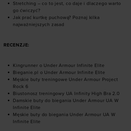
osobowe w celu kierowania dopasowanych reklam
Stretching – co to jest, co daje i dlaczego warto
internetowych i usprawniania sposobu ich
go ćwiczyć?
wyświetlania, przeprowadzania badań analitycznych,
Jak prać kurtkę puchową? Poznaj kilka
dopasowywania treści oraz udoskonalania rozwiązań
najważniejszych zasad
oferowanych przez naszych partnerów (np. sieci
społecznościowych). Szczegółowe informacje
znajdziesz w naszej
Polityce prywatności
oraz sekcji
RECENZJE:
„Szczegóły”
Kingrunner o Under Armour Infinite Elite
Bieganie.pl o Under Armour Infinite Elite
Męskie buty treningowe Under Armour Project
Rock 6
Biustonosz treningowy UA Infinity High Bra 2.0
Damskie buty do biegania Under Armour UA W
Infinite Elite
Męskie buty do biegania Under Armour UA W
Infinite Elite