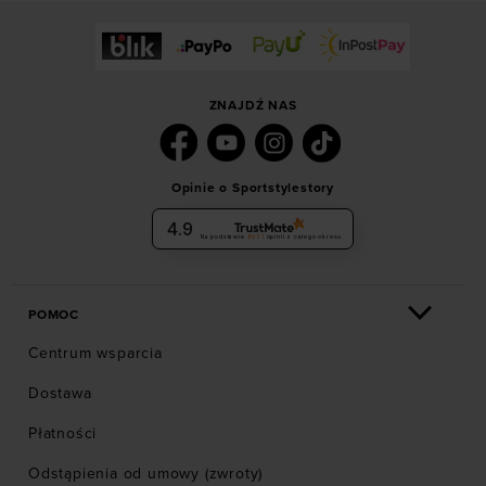
ZNAJDŹ NAS
Opinie o Sportstylestory
4.9
Na podstawie
6031
opinii
z całego okresu
POMOC
Centrum wsparcia
Dostawa
Płatności
Odstąpienia od umowy (zwroty)