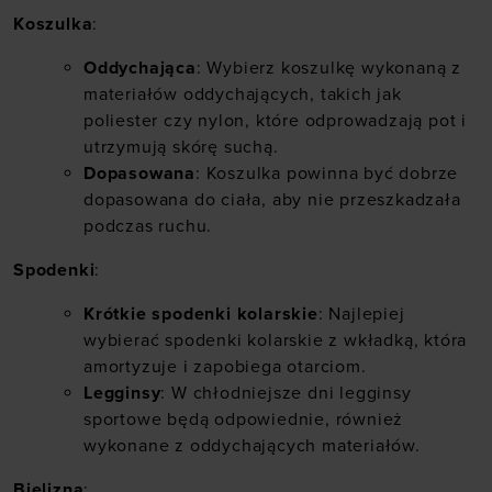
Koszulka
:
Oddychająca
: Wybierz
koszulkę wykonaną z
materiałów oddychających
, takich jak
poliester czy nylon, które odprowadzają pot i
utrzymują skórę suchą.
Dopasowana
: Koszulka powinna być dobrze
dopasowana do ciała, aby nie przeszkadzała
podczas ruchu.
Spodenki
:
Krótkie spodenki kolarskie
: Najlepiej
wybierać
spodenki kolarskie
z wkładką, która
amortyzuje i zapobiega otarciom.
Legginsy
: W chłodniejsze dni legginsy
sportowe będą odpowiednie, również
wykonane z oddychających materiałów.
Bielizna
: