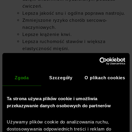
ćwiczeń.
Lepsza jakość snu i ogólna poprawa nastroju.
Zmniejszone ryzyko chorób sercowo-
naczyniowych.
Lepsze krążenie krwi.
Lepsza ruchomość stawów i większa
elastyczność mięśni.
Zwiększona wytrzymałość podczas
wykonywania codziennych zadań.
Jaki rower stacjonarny wybrać?
Zgoda
Szczegóły
O plikach cookies
Wybór roweru stacjonarnego zależy od wielu
czynników, takich jak budżet, cele treningowe,
Ta strona używa plików cookie i umożliwia
dostępna przestrzeń i preferencje co do rodzaju
przekazywanie danych osobowych do partnerów
roweru. Poniżej przedstawiamy kilka kluczowych
aspektów, które warto wziąć pod uwagę przy wyborze
roweru stacjonarnego:
Używamy plików cookie do analizowania ruchu,
dostosowywania odpowiednich treści i reklam do