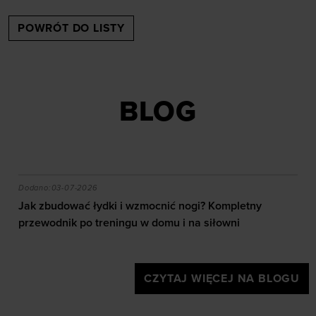
POWRÓT DO LISTY
BLOG
czytać mapę i jaki sprzęt wybrać?
Jak zbudować łydki i wzmocnić nogi? Kompletny przew
Dodano:
03-07-2026
Jak zbudować łydki i wzmocnić nogi? Kompletny
przewodnik po treningu w domu i na siłowni
CZYTAJ WIĘCEJ NA BLOGU