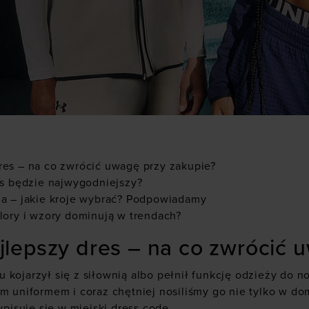
res – na co zwrócić uwagę przy zakupie?
es będzie najwygodniejszy?
za – jakie kroje wybrać? Podpowiadamy
lory i wzory dominują w trendach?
lepszy dres – na co zwrócić 
 kojarzył się z siłownią albo pełnił funkcję odzieży do n
ym uniformem i coraz chętniej nosiliśmy go nie tylko w 
wpisuje się w miejski dress code.