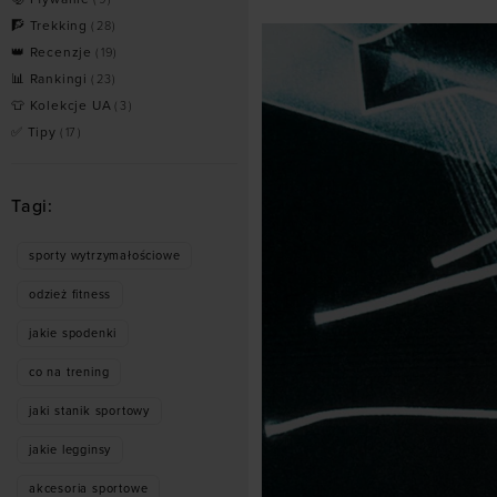
🧗 Trekking
(
28
)
👑 Recenzje
(
19
)
📊 Rankingi
(
23
)
👕 Kolekcje UA
(
3
)
✅ Tipy
(
17
)
Tagi:
sporty wytrzymałościowe
odzież fitness
jakie spodenki
co na trening
jaki stanik sportowy
jakie legginsy
akcesoria sportowe