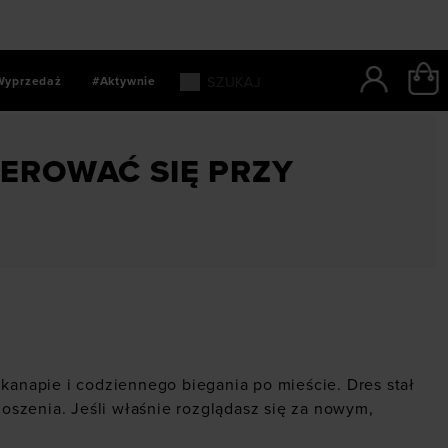
Wyprzedaż
#Aktywnie
e nowych dresów
IEROWAĆ SIĘ PRZY
anapie i codziennego biegania po mieście. Dres stał
szenia. Jeśli właśnie rozglądasz się za nowym,