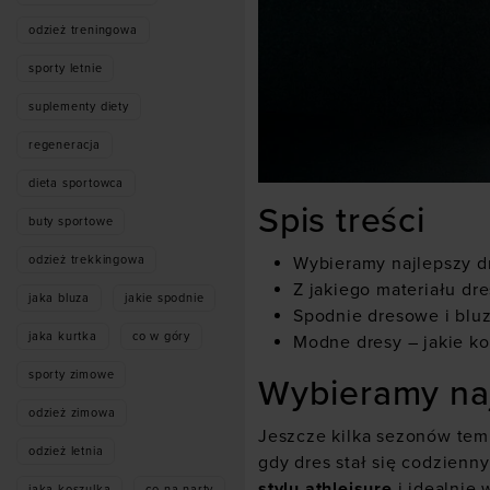
odzież treningowa
sporty letnie
suplementy diety
regeneracja
dieta sportowca
Spis treści
buty sportowe
Wybieramy najlepszy d
odzież trekkingowa
Z jakiego materiału dr
jaka bluza
jakie spodnie
Spodnie dresowe i blu
jaka kurtka
co w góry
Modne dresy – jakie ko
sporty zimowe
Wybieramy naj
odzież zimowa
Jeszcze kilka sezonów temu
odzież letnia
gdy dres stał się codzienn
stylu athleisure
i idealnie 
jaka koszulka
co na narty