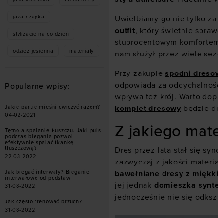
jaka czapka
Uwielbiamy go nie tylko za 
outfit
, który świetnie spra
stylizacje na co dzień
stuprocentowym komfortem 
odzież jesienna
materiały
nam służył przez wiele se
Przy zakupie
spodni dreso
odpowiada za oddychalność
Popularne wpisy:
wpływa też krój. Warto do
komplet dresowy
będzie do
Jakie partie mięśni ćwiczyć razem?
04-02-2021
Z jakiego mat
Tętno a spalanie tłuszczu. Jaki puls
podczas biegania pozwoli
efektywnie spalać tkankę
tłuszczową?
Dres przez lata stał się 
22-03-2022
zazwyczaj z jakości mater
bawełniane dresy z miękki
Jak biegać interwały? Bieganie
interwałowe od podstaw
jej jednak
domieszka synte
31-08-2022
jednocześnie nie się odksz
Jak często trenować brzuch?
31-08-2022