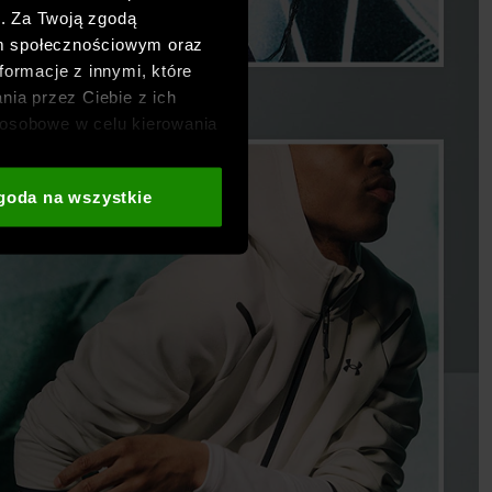
h. Za Twoją zgodą
om społecznościowym oraz
formacje z innymi, które
nia przez Ciebie z ich
osobowe w celu kierowania
adzania badań
aszych partnerów (np. sieci
goda na wszystkie
i
oraz sekcji „Szczegóły”