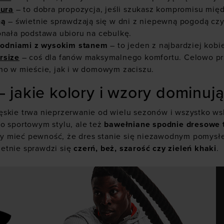
tura
– to dobra propozycja, jeśli szukasz kompromisu mię
ną
– świetnie sprawdzają się w dni z niepewną pogodą cz
onała podstawa ubioru na cebulkę.
spodniami z wysokim stanem
– to jeden z najbardziej kobi
rsize
– coś dla fanów maksymalnego komfortu. Celowo pr
no w mieście, jak i w domowym zaciszu.
 jakie kolory i wzory dominuj
skie trwa nieprzerwanie od wielu sezonów i wszystko wska
o sportowym stylu, ale też
bawełniane spodnie dresowe t
 mieć pewność, że dres stanie się niezawodnym pomysłem
etnie sprawdzi się
czerń, beż, szarość czy zieleń khaki
.