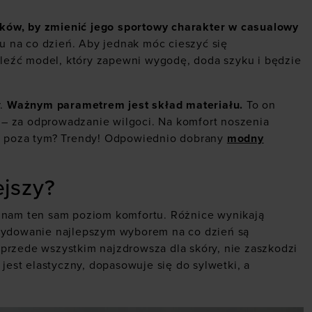
tków, by zmienić jego sportowy charakter w casualowy
tu na co dzień. Aby jednak móc cieszyć się
leźć model, który zapewni wygodę, doda szyku i będzie
r.
Ważnym parametrem jest skład materiału.
To on
– za odprowadzanie wilgoci. Na komfort noszenia
Co poza tym? Trendy! Odpowiednio dobrany
modny
ejszy?
i nam ten sam poziom komfortu. Różnice wynikają
ecydowanie najlepszym wyborem na co dzień są
 przede wszystkim najzdrowsza dla skóry, nie zaszkodzi
 jest elastyczny, dopasowuje się do sylwetki, a