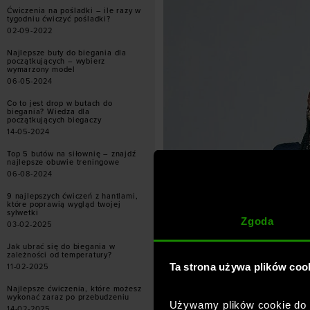
Ćwiczenia na pośladki – ile razy w
tygodniu ćwiczyć pośladki?
02-09-2022
Najlepsze buty do biegania dla
początkujących – wybierz
wymarzony model
06-05-2024
Co to jest drop w butach do
biegania? Wiedza dla
początkujących biegaczy
14-05-2024
Top 5 butów na siłownię – znajdź
najlepsze obuwie treningowe
06-08-2024
9 najlepszych ćwiczeń z hantlami,
które poprawią wygląd twojej
sylwetki
Zgoda
03-02-2025
Jak ubrać się do biegania w
zależności od temperatury?
Ta strona używa plików coo
11-02-2025
Najlepsze ćwiczenia, które możesz
wykonać zaraz po przebudzeniu
Używamy plików cookie do a
14-02-2025