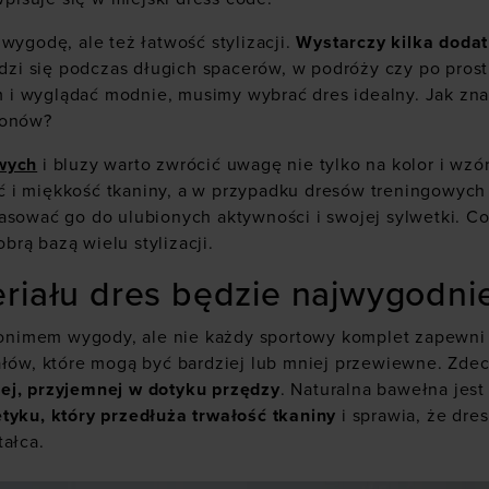
wygodę, ale też łatwość stylizacji.
Wystarczy kilka doda
wdzi się podczas długich spacerów, w podróży czy po pros
i wyglądać modnie, musimy wybrać dres idealny. Jak zna
zonów?
wych
i bluzy warto zwrócić uwagę nie tylko na kolor i wzó
 i miękkość tkaniny, a w przypadku dresów treningowych 
pasować go do ulubionych aktywności i swojej sylwetki. 
brą bazą wielu stylizacji.
eriału dres będzie najwygodni
synonimem wygody, ale nie każdy sportowy komplet zapewn
iałów, które mogą być bardziej lub mniej przewiewne. Zd
ej, przyjemnej w dotyku przędzy
. Naturalna bawełna jest
tyku, który przedłuża trwałość tkaniny
i sprawia, że dres
tałca.