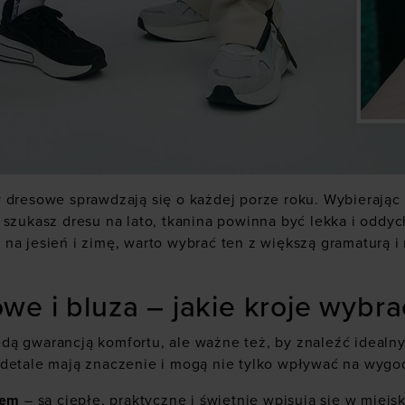
y dresowe sprawdzają się o każdej porze roku. Wybierają
i szukasz dresu na lato, tkanina powinna być lekka i oddyc
 na jesień i zimę, warto wybrać ten z większą gramaturą
we i bluza – jakie kroje wyb
ą gwarancją komfortu, ale ważne też, by znaleźć idealny
 detale mają znaczenie i mogą nie tylko wpływać na wyg
rem
– są ciepłe, praktyczne i świetnie wpisują się w miejsk