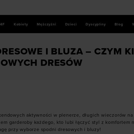
4F
Kobiety
Mężczyźni
Dzieci
Dyscypliny
Blog
k
/
Spodnie dresowe i bluza – czym kierować się przy zakupi
RESOWE I BLUZA – CZYM K
NOWYCH DRESÓW
endowych aktywności w plenerze, długich wieczorów na k
 garderoby każdego, kto lubi łączyć styl z komfortem no
agę przy wyborze spodni dresowych i bluzy!