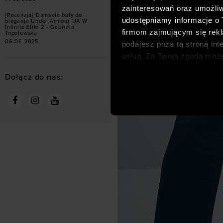
zainteresowań oraz umożliw
[Recenzja] Damskie buty do
udostępniamy informacje o
biegania Under Armour UA W
Infinite Elite 2 - Gabriela
firmom zajmującym się rekla
Topolewska
06-06-2025
podajesz poza tą stroną int
usług. Za Twoją zgodą moż
dopasowanych reklam intern
Dołącz do nas:
analitycznych, dopasowywan
społecznościowych). Szcze