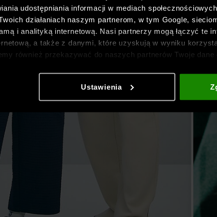
iania udostępniania informacji w mediach społecznościowyc
 Twoich działaniach naszym partnerom, w tym Google, sieci
mą i analityką internetową. Nasi partnerzy mogą łączyć te in
ernetową, a także z danymi, które uzyskują w wyniku korzysta
emy również przekazywać do naszych partnerów Twoje dane 
etowych i usprawniania sposobu ich wyświetlania, przeprow
ia treści oraz udoskonalania rozwiązań oferowanych przez n
Ustawienia
Z
gółowe informacje znajdziesz w naszej
Polityce prywatnośc