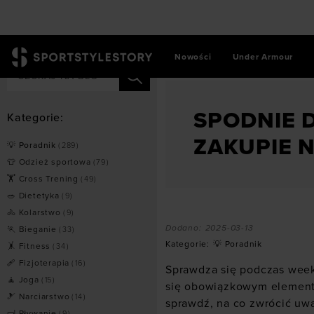
Nowości
Under Armour
SportStyleStory
/
💡 Poradni
SPODNIE D
Kategorie:
ZAKUPIE 
💡 Poradnik
(
289
)
👕 Odzież sportowa
(
79
)
🏋 Cross Trening
(
49
)
🥗 Dietetyka
(
9
)
🚴 Kolarstwo
(
9
)
Dodano:
2025-03-13
🏃 Bieganie
(
33
)
Kategorie:
💡 Poradnik
🤸 Fitness
(
34
)
🩹 Fizjoterapia
(
16
)
Sprawdza się podczas week
🧘 Joga
(
15
)
się obowiązkowym elementem
🎿 Narciarstwo
(
14
)
sprawdź, na co zwrócić uw
🤿 Pływanie
(
9
)