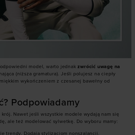
c odpowiedni model, warto jednak
zwrócić uwagę na
hająca (niższa gramatura). Jeśli polujesz na ciepły
 i miękkim wykończeniem z czesanej bawełny od
rać? Podpowiadamy
 krój. Nawet jeśli wszystkie modele wydają nam się
odę, ale też modelować sylwetkę. Do wyboru mamy:
ie trendy. Dodają stylizacjom nonszalancji.