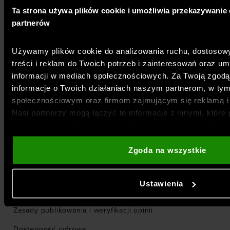
Ta strona używa plików cookie i umożliwia przekazywani
Najczęściej zadawane pytania
partnerów
Odbiór w sklepie
Zwrot w salonie
Używamy plików cookie do analizowania ruchu, dostosow
treści i reklam do Twoich potrzeb i zainteresowań oraz um
informacji w mediach społecznościowych. Za Twoją zgod
REGULAMINY
informacje o Twoich działaniach naszym partnerom, w ty
Regulamin e-sklepu
społecznościowym oraz firmom zajmującym się reklamą i a
Nasi partnerzy mogą łączyć te informacje z innymi, które 
Informacja o zmianie Regulaminu
internetową, a także z danymi, które uzyskują w wyniku k
Polityka prywatności
z ich usług. Za Twoją zgodą możemy również przekazywa
Twoje dane osobowe w celu kierowania dopasowanych rek
Zgoda na wszystkie
Inne regulaminy
usprawniania sposobu ich wyświetlania, przeprowadzania 
Informacja dotycząca sankcji
dopasowywania treści oraz udoskonalania rozwiązań ofe
Ustawienia
partnerów (np. sieci społecznościowych). Szczegółowe in
Hosting
naszej
Polityce prywatności
oraz sekcji „Szczegóły”
Zasady publikowania i weryfikacji opinii
Dostępność cyfrowa