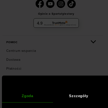
Opinie o Sportstylestory
4.9
Na podstawie
6036
opinii
z całego okresu
POMOC
Centrum wsparcia
Dostawa
Płatności
Odstąpienia od umowy (zwroty)
Zgłoś odstąpienie od umowy (zwrot)
Reklamacje
Zgoda
Szczegóły
Jak złożyć zamówienie?