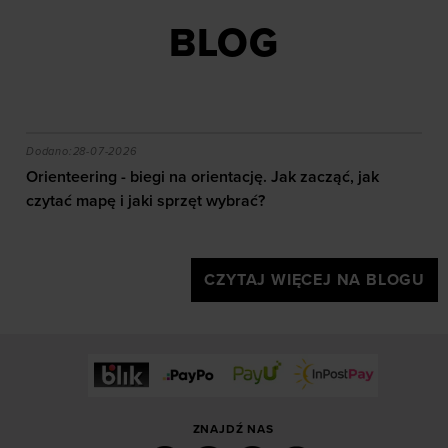
BLOG
akie efekty daje trening?
Orienteering - biegi na orientację. Jak zacząć, jak czy
Dodano:
28-07-2026
Orienteering - biegi na orientację. Jak zacząć, jak
czytać mapę i jaki sprzęt wybrać?
CZYTAJ WIĘCEJ NA BLOGU
ZNAJDŹ NAS