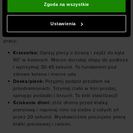
partnerzy mogą łączyć te informacje z innymi, które
Zgoda na wszystkie
A co, jeśli nie masz czasu na długi trening? Wybierz te
podajesz poza tą stroną internetową, a także z
3 przykładowe ćwiczenia izometryczne, które
danymi, które uzyskują w wyniku korzystania przez
zaangażują niemal całe twoje ciało w zaledwie kilka
Ustawienia
Ciebie z ich usług. Za Twoją zgodą możemy również
minut. Oto nasze sprawdzone przykłady ćwiczeń
przekazywać do naszych partnerów Twoje dane
izometrycznych, które wykonasz nawet w przerwie od
osobowe w celu kierowania dopasowanych reklam
pracy:
internetowych i usprawniania sposobu ich
Krzesełko:
Oprzyj plecy o ścianę i zejdź do kąta
wyświetlania, przeprowadzania badań analitycznych,
90° w kolanach. Mocno dociskaj stopy do podłoża
dopasowywania treści oraz udoskonalania rozwiązań
i wytrzymaj 30-45 sekund. To fundament pod
oferowanych przez naszych partnerów (np. sieci
zdrowe kolana i mocne uda.
społecznościowych). Szczegółowe informacje
Deska/plank:
Przyjmij podpór przodem na
znajdziesz w naszej
Polityce prywatności
oraz sekcji
przedramionach. Trzymaj ciało w linii prostej,
„Szczegóły”
spinając pośladki i brzuch. To król stabilizacji!
Ściskanie dłoni:
złóż dłonie przed klatką
piersiową i napieraj nimi na siebie z całych sił
przez 20 sekund. Błyskawicznie poczujesz pracę
klatki piersiowej i ramion.