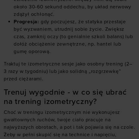
około 30-60 sekund oddechu, by układ nerwowy
zdążył ochłonąć.
Progresja:
gdy poczujesz, że statyka przestaje
być wyzwaniem, utrudnij sobie życie. Zwiększ
czas, zamknij oczy (to genialnie szkoli balans) lub
dołóż obciążenie zewnętrzne, np. hantel lub
gumę oporową.
Traktuj te izometryczne sesje jako osobny trening (2–
3 razy w tygodniu) lub jako solidną „rozgrzewkę”
przed ciężarami.
Trenuj wygodnie - w co się ubrać
na trening izometryczny?
Choć w treningu izometrycznym nie wykonujesz
gwałtownych ruchów, twoje ciało pracuje na
najwyższych obrotach, a pot i tak pojawia się na czole.
Żeby w pełni skupić się na technice i napięciu,