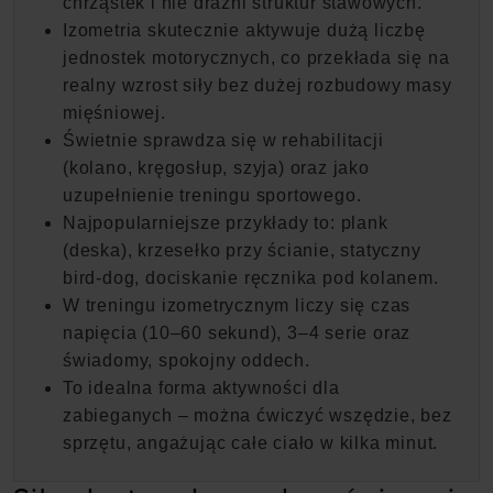
chrząstek i nie drażni struktur stawowych.
Izometria skutecznie aktywuje dużą liczbę
jednostek motorycznych, co przekłada się na
realny wzrost siły bez dużej rozbudowy masy
mięśniowej.
Świetnie sprawdza się w rehabilitacji
(kolano, kręgosłup, szyja) oraz jako
uzupełnienie treningu sportowego.
Najpopularniejsze przykłady to: plank
(deska), krzesełko przy ścianie, statyczny
bird-dog, dociskanie ręcznika pod kolanem.
W treningu izometrycznym liczy się czas
napięcia (10–60 sekund), 3–4 serie oraz
świadomy, spokojny oddech.
To idealna forma aktywności dla
zabieganych – można ćwiczyć wszędzie, bez
sprzętu, angażując całe ciało w kilka minut.