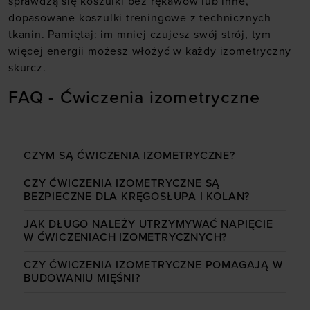
sprawdzą się
koszulki bez rękawów
lub inne,
dopasowane koszulki treningowe z technicznych
tkanin. Pamiętaj: im mniej czujesz swój strój, tym
więcej energii możesz włożyć w każdy izometryczny
skurcz.
FAQ - Ćwiczenia izometryczne
CZYM SĄ ĆWICZENIA IZOMETRYCZNE?
CZY ĆWICZENIA IZOMETRYCZNE SĄ
BEZPIECZNE DLA KRĘGOSŁUPA I KOLAN?
JAK DŁUGO NALEŻY UTRZYMYWAĆ NAPIĘCIE
W ĆWICZENIACH IZOMETRYCZNYCH?
CZY ĆWICZENIA IZOMETRYCZNE POMAGAJĄ W
BUDOWANIU MIĘŚNI?