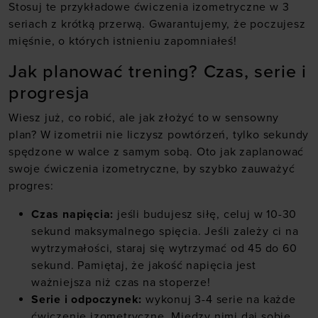
Stosuj te przykładowe ćwiczenia izometryczne w 3
seriach z krótką przerwą. Gwarantujemy, że poczujesz
mięśnie, o których istnieniu zapomniałeś!
Jak planować trening? Czas, serie i
progresja
Wiesz już, co robić, ale jak złożyć to w sensowny
plan? W izometrii nie liczysz powtórzeń, tylko sekundy
spędzone w walce z samym sobą. Oto jak zaplanować
swoje ćwiczenia izometryczne, by szybko zauważyć
progres:
Czas napięcia:
jeśli budujesz siłę, celuj w 10-30
sekund maksymalnego spięcia. Jeśli zależy ci na
wytrzymałości, staraj się wytrzymać od 45 do 60
sekund. Pamiętaj, że jakość napięcia jest
ważniejsza niż czas na stoperze!
Serie i odpoczynek:
wykonuj 3-4 serie na każde
ćwiczenie izometryczne. Między nimi daj sobie