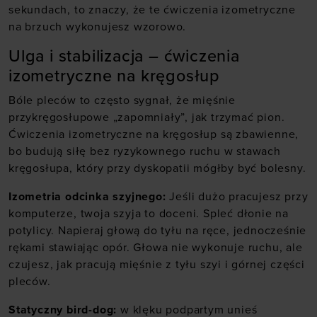
sekundach, to znaczy, że te ćwiczenia izometryczne
na brzuch wykonujesz wzorowo.
Ulga i stabilizacja – ćwiczenia
izometryczne na kręgosłup
Bóle pleców to często sygnał, że mięśnie
przykręgosłupowe „zapomniały”, jak trzymać pion.
Ćwiczenia izometryczne na kręgosłup są zbawienne,
bo budują siłę bez ryzykownego ruchu w stawach
kręgosłupa, który przy dyskopatii mógłby być bolesny.
Izometria odcinka szyjnego:
Jeśli dużo pracujesz przy
komputerze, twoja szyja to doceni. Spleć dłonie na
potylicy. Napieraj głową do tyłu na ręce, jednocześnie
rękami stawiając opór. Głowa nie wykonuje ruchu, ale
czujesz, jak pracują mięśnie z tyłu szyi i górnej części
pleców.
Statyczny bird-dog:
w klęku podpartym unieś