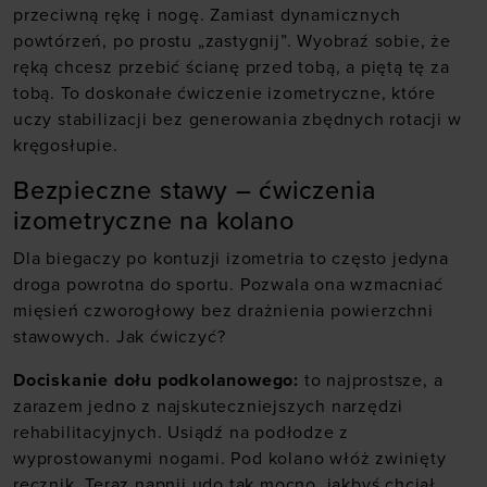
przeciwną rękę i nogę. Zamiast dynamicznych
powtórzeń, po prostu „zastygnij”. Wyobraź sobie, że
ręką chcesz przebić ścianę przed tobą, a piętą tę za
tobą. To doskonałe ćwiczenie izometryczne, które
uczy stabilizacji bez generowania zbędnych rotacji w
kręgosłupie.
Bezpieczne stawy – ćwiczenia
izometryczne na kolano
Dla biegaczy po kontuzji izometria to często jedyna
droga powrotna do sportu. Pozwala ona wzmacniać
mięsień czworogłowy bez drażnienia powierzchni
stawowych. Jak ćwiczyć?
Dociskanie dołu podkolanowego:
to najprostsze, a
zarazem jedno z najskuteczniejszych narzędzi
rehabilitacyjnych. Usiądź na podłodze z
wyprostowanymi nogami. Pod kolano włóż zwinięty
ręcznik. Teraz napnij udo tak mocno, jakbyś chciał