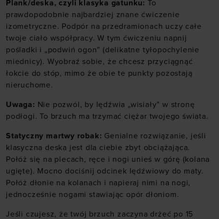
Plank/deska, czyli klasyka gatunku:
To
prawdopodobnie najbardziej znane ćwiczenie
izometryczne. Podpór na przedramionach uczy całe
twoje ciało współpracy. W tym ćwiczeniu napnij
pośladki i „podwiń ogon” (delikatne tyłopochylenie
miednicy). Wyobraź sobie, że chcesz przyciągnąć
łokcie do stóp, mimo że obie te punkty pozostają
nieruchome.
Uwaga:
Nie pozwól, by lędźwia „wisiały” w stronę
podłogi. To brzuch ma trzymać ciężar twojego świata.
Statyczny martwy robak:
Genialne rozwiązanie, jeśli
klasyczna deska jest dla ciebie zbyt obciążająca.
Połóż się na plecach, ręce i nogi unieś w górę (kolana
ugięte). Mocno dociśnij odcinek lędźwiowy do maty.
Połóż dłonie na kolanach i napieraj nimi na nogi,
jednocześnie nogami stawiając opór dłoniom.
Jeśli czujesz, że twój brzuch zaczyna drżeć po 15