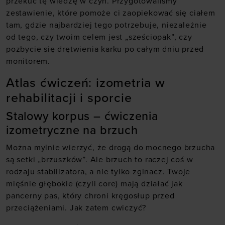
przekuć tę wiedzę w czyn. Przygotowaliśmy
zestawienie, które pomoże ci zaopiekować się ciałem
tam, gdzie najbardziej tego potrzebuje, niezależnie
od tego, czy twoim celem jest „sześciopak”, czy
pozbycie się drętwienia karku po całym dniu przed
monitorem.
Atlas ćwiczeń: izometria w
rehabilitacji i sporcie
Stalowy korpus – ćwiczenia
izometryczne na brzuch
Można mylnie wierzyć, że drogą do mocnego brzucha
są setki „brzuszków”. Ale brzuch to raczej coś w
rodzaju stabilizatora, a nie tylko zginacz. Twoje
mięśnie głębokie (czyli core) mają działać jak
pancerny pas, który chroni kręgosłup przed
przeciążeniami. Jak zatem cwiczyć?