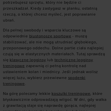
potrzebujesz sprzętu, który nie będzie ci
przeszkadzał. Kiedy zastygasz w planku, ostatnią
rzeczą, o której chcesz myśleć, jest poprawianie
ubrań.
Dla pełnej swobody i wsparcia kluczowe są
odpowiednie
biustonosze sportowe
- muszą
stabilizować, ale nie mogą utrudniać głębokiego,
przeponowego oddechu. Dolne partie ciała najlepiej
czują się w elastycznych materiałach. Tutaj sprawdzą
się
klasyczne legginsy
lub
techniczne legginsy
treningowe
zapewnią ci pełną kontrolę nad
ustawieniem kolan i miednicy. Jeśli jednak wolisz
więcej luzu, wybierz przewiewne
spodenki
treningowe
.
Na górę polecamy lekkie
koszulki treningowe
, które
błyskawicznie odprowadzają wilgoć. W dni, gdy walka
z grawitacją staje się naprawdę gorąca, najlepiej