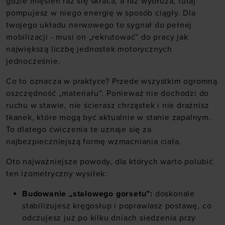
gdzie mięsień raz się skraca, a raz wydłuża, tutaj
pompujesz w niego energię w sposób ciągły. Dla
twojego układu nerwowego to sygnał do pełnej
mobilizacji - musi on „rekrutować” do pracy jak
największą liczbę jednostek motorycznych
jednocześnie.
Co to oznacza w praktyce? Przede wszystkim ogromną
oszczędność „materiału”. Ponieważ nie dochodzi do
ruchu w stawie, nie ścierasz chrząstek i nie drażnisz
tkanek, które mogą być aktualnie w stanie zapalnym.
To dlatego ćwiczenia te uznaje się za
najbezpieczniejszą formę wzmacniania ciała.
Oto najważniejsze powody, dla których warto polubić
ten izometryczny wysiłek:
Budowanie „stalowego gorsetu”:
doskonale
stabilizujesz kręgosłup i poprawiasz postawę, co
odczujesz już po kilku dniach siedzenia przy