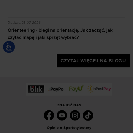
akie efekty daje trening?
Orienteering - biegi na orientację. Jak zacząć, jak czy
Dodano:
28-07-2026
Orienteering - biegi na orientację. Jak zacząć, jak
czytać mapę i jaki sprzęt wybrać?
CZYTAJ WIĘCEJ NA BLOGU
ZNAJDŹ NAS
Opinie o Sportstylestory