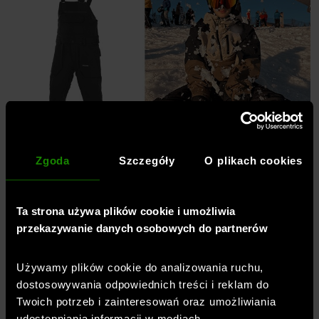
Zgoda
Szczegóły
O plikach cookies
Przygotuj się do wizyty na stoku –
skompletuj profesjonalny
Ta strona używa plików cookie i umożliwia
przekazywanie danych osobowych do partnerów
ekwipunek narciarski
Kupno wysokiej klasy sprzętu do jazdy na nartach lub
Używamy plików cookie do analizowania ruchu,
desce snowboardowej to inwestycja w Twój komfort i
dostosowywania odpowiednich treści i reklam do
bezpieczeństwo. Dlatego najlepiej postawić na
Twoich potrzeb i zainteresowań oraz umożliwiania
artykuły z portfolio marek cieszących się uznaniem
udostępniania informacji w mediach