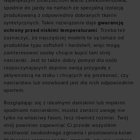
Największym zmarzluchom warto zarekomendować
spodnie do jazdy na nartach ze specjalną izolacją
produkowaną z odpowiednio dobranych tkanin
syntetycznych. Takie rozwiązanie daje
gwarancję
ochrony przed niskimi temperaturami
. Trzeba też
zaznaczyć, że najczęściej modele te są tańsze od
produktów typu softshell i hardshell, więc mogą
zainteresować osoby chcące kupić tani strój
narciarski. Jest to także dobry pomysł dla osób
rozpoczynających dopiero swoją przygodę z
aktywnością na stoku i chcących się przekonać, czy
narciarstwo lub snowboard jest dla nich odpowiednim
sportem.
Rozglądając się z idealnymi damskimi lub męskimi
spodniami narciarskimi, musisz zwrócić uwagę nie
tylko na właściwy fason, lecz również rozmiar. Twój
strój powinien zapewniać Ci przede wszystkim
możliwość swobodnego zginania i prostowania kolan.