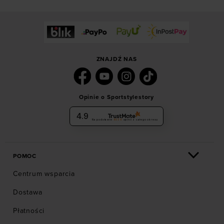
ZNAJDŹ NAS
Opinie o Sportstylestory
4.9
Na podstawie
6036
opinii
z całego okresu
POMOC
Centrum wsparcia
Dostawa
Płatności