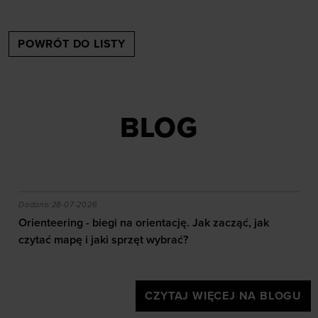
POWRÓT DO LISTY
BLOG
akie efekty daje trening?
Orienteering - biegi na orientację. Jak zacząć, jak czy
Dodano:
28-07-2026
Orienteering - biegi na orientację. Jak zacząć, jak
czytać mapę i jaki sprzęt wybrać?
CZYTAJ WIĘCEJ NA BLOGU